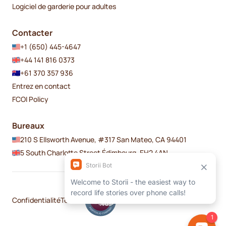
Logiciel de garderie pour adultes
Contacter
+1 (650) 445-4647
+44 141 816 0373
+61 370 357 936
Entrez en contact
FCOI Policy
Bureaux
210 S Ellsworth Avenue, #317 San Mateo, CA 94401
5 South Charlotte Street Édimbourg, EH2 4AN
Confidentialité
Termes