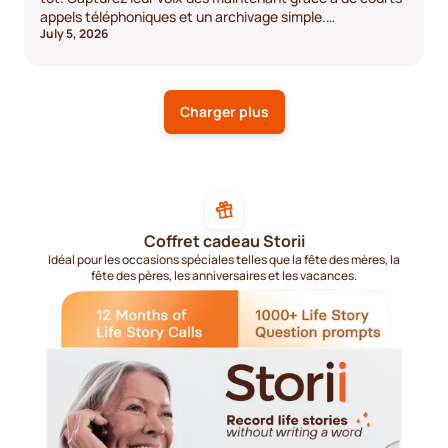
appels téléphoniques et un archivage simple.
July 5, 2026
Commencez la conversation dès aujourd'hui.
Charger plus
Coffret cadeau Storii
Idéal pour les occasions spéciales telles que la fête des mères, la
fête des pères, les anniversaires et les vacances.