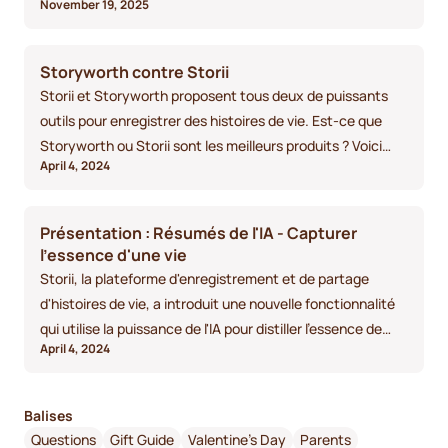
November 19, 2025
personnes âgées des zones rurales
Storyworth contre Storii
Storii et Storyworth proposent tous deux de puissants
outils pour enregistrer des histoires de vie. Est-ce que
Storyworth ou Storii sont les meilleurs produits ? Voici
April 4, 2024
notre comparaison approfondie des deux services pour
vous montrer les différences et vous aider à prendre une
décision.
Présentation : Résumés de l'IA - Capturer
l'essence d'une vie
Storii, la plateforme d'enregistrement et de partage
d'histoires de vie, a introduit une nouvelle fonctionnalité
qui utilise la puissance de l'IA pour distiller l'essence de
April 4, 2024
toutes vos histoires, transformant des heures d'audio en
un résumé bref et facile à lire.
Balises
Questions
Gift Guide
Valentine's Day
Parents