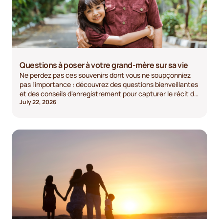
Questions à poser à votre grand-mère sur sa vie
Ne perdez pas ces souvenirs dont vous ne soupçonniez
pas l'importance : découvrez des questions bienveillantes
et des conseils d'enregistrement pour capturer le récit de
July 22, 2026
sa vie. Lancez la conversation dès aujourd'hui.