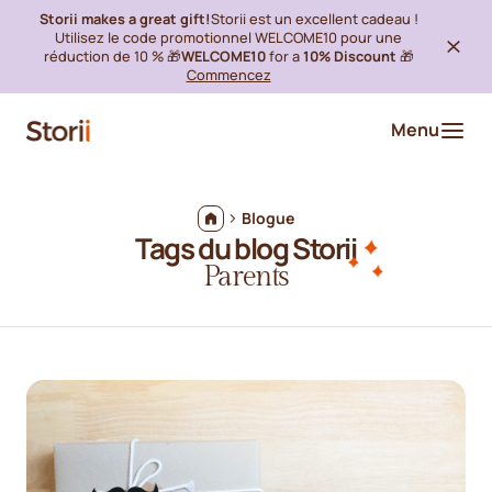
Storii makes a great gift!
Storii est un excellent cadeau !
Utilisez le code promotionnel WELCOME10 pour une
réduction de 10 % 🎁
WELCOME10
for a
10% Discount
🎁
Commencez
Menu
Blogue
Tags du blog Storii
Parents