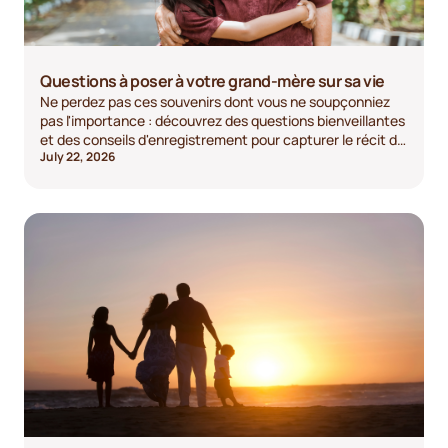
Questions à poser à votre grand-mère sur sa vie
Ne perdez pas ces souvenirs dont vous ne soupçonniez
pas l'importance : découvrez des questions bienveillantes
et des conseils d'enregistrement pour capturer le récit de
July 22, 2026
sa vie. Lancez la conversation dès aujourd'hui.