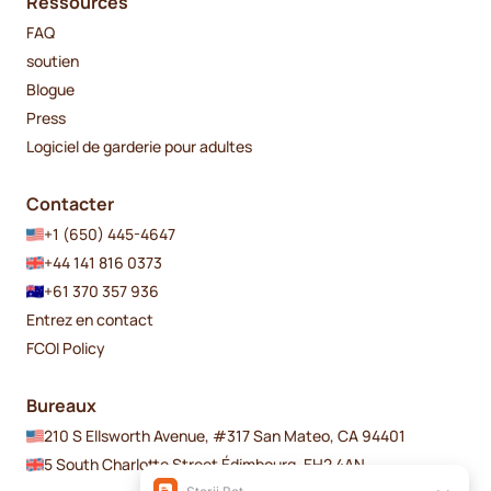
Ressources
FAQ
soutien
Blogue
Press
Logiciel de garderie pour adultes
Contacter
+1 (650) 445-4647
+44 141 816 0373
+61 370 357 936
Entrez en contact
FCOI Policy
Bureaux
210 S Ellsworth Avenue, #317 San Mateo, CA 94401
5 South Charlotte Street Édimbourg, EH2 4AN