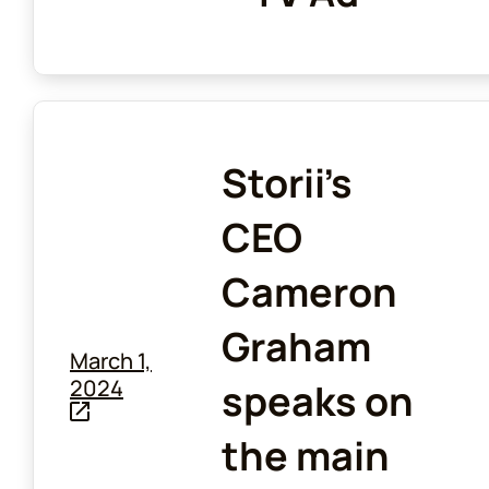
Storii's
CEO
Cameron
Graham
March 1,
2024
speaks on
the main