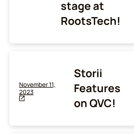
stage at
RootsTech!
Storii
November 11,
Features
2023
on QVC!