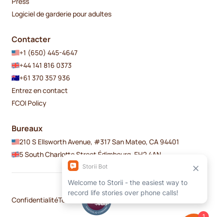
Press
Logiciel de garderie pour adultes
Contacter
+1 (650) 445-4647
+44 141 816 0373
+61 370 357 936
Entrez en contact
FCOI Policy
Bureaux
210 S Ellsworth Avenue, #317 San Mateo, CA 94401
5 South Charlotte Street Édimbourg, EH2 4AN
Confidentialité
Termes