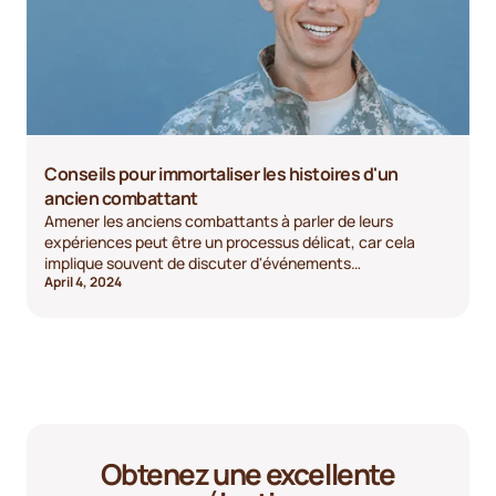
Conseils pour immortaliser les histoires d'un
ancien combattant
Amener les anciens combattants à parler de leurs
expériences peut être un processus délicat, car cela
implique souvent de discuter d'événements
April 4, 2024
potentiellement traumatisants. Voici quelques conseils
pour aborder la conversation avec respect et quelques
bonnes questions à poser :
Obtenez une excellente