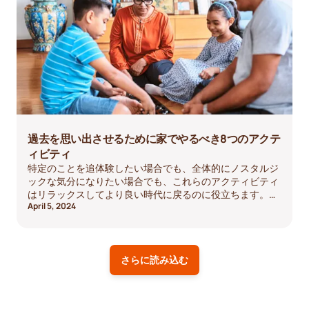
過去を思い出させるために家でやるべき8つのアクテ
ィビティ
特定のことを追体験したい場合でも、全体的にノスタルジ
ックな気分になりたい場合でも、これらのアクティビティ
はリラックスしてより良い時代に戻るのに役立ちます。家
April 5, 2024
を出る必要はないので、今日は良さそうなものを選んでく
ださい！
さらに読み込む