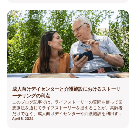
成人向けデイセンターと介護施設におけるストーリ
ーテリングの利点
このブログ記事では、ライフストーリーの質問を使って回
想療法を通じてライフストーリーを捉えることが、高齢者
だけでなく、成人向けデイセンターや介護施設を利用する
April 5, 2024
すべての人にどのように役立つかを探ります。個人的な話
や経験を振り返ることで、個人は記憶力を鍛え、認知機能
を向上させ、社会的なつながりを築くことができます。こ