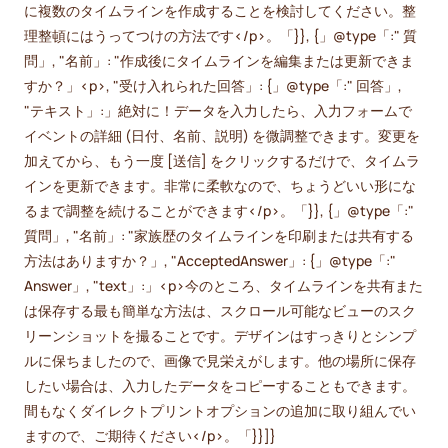
に複数のタイムラインを作成することを検討してください。整
理整頓にはうってつけの方法です</p>。「}}, {」@type「:" 質
問」, "名前」: "作成後にタイムラインを編集または更新できま
すか？」<p>, "受け入れられた回答」: {」@type「:" 回答」,
"テキスト」:」絶対に！データを入力したら、入力フォームで
イベントの詳細 (日付、名前、説明) を微調整できます。変更を
加えてから、もう一度 [送信] をクリックするだけで、タイムラ
インを更新できます。非常に柔軟なので、ちょうどいい形にな
るまで調整を続けることができます</p>。「}}, {」@type「:"
質問」, "名前」: "家族歴のタイムラインを印刷または共有する
方法はありますか？」, "AcceptedAnswer」: {」@type「:"
Answer」, "text」:」<p>今のところ、タイムラインを共有また
は保存する最も簡単な方法は、スクロール可能なビューのスク
リーンショットを撮ることです。デザインはすっきりとシンプ
ルに保ちましたので、画像で見栄えがします。他の場所に保存
したい場合は、入力したデータをコピーすることもできます。
間もなくダイレクトプリントオプションの追加に取り組んでい
ますので、ご期待ください</p>。「}}]}