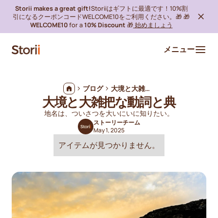
Storii makes a great gift!
Storiiはギフトに最適です！10%割
引になるクーポンコードWELCOME10をご利用ください。🎁 🎁
WELCOME10
for a
10% Discount
🎁
始めましょう
メニュー
ブログ
大境と大雑把な動詞と典
大境と大雑把な動詞と典
地名は、ついさつを大いにいに知りたい。
ストーリーチーム
May 1, 2025
アイテムが見つかりません。