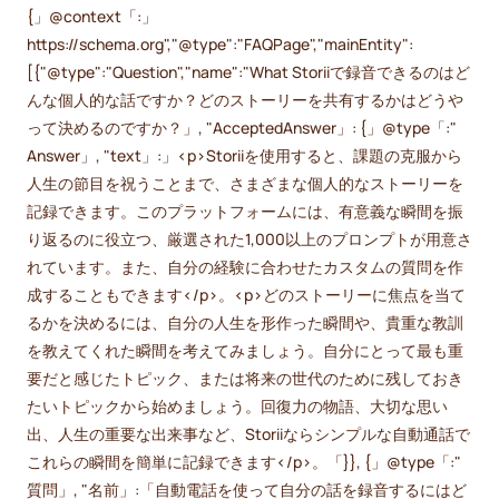
{」@context「:」
https://schema.org","@type":"FAQPage","mainEntity":
[{"@type":"Question","name":"What Storiiで録音できるのはど
んな個人的な話ですか？どのストーリーを共有するかはどうや
って決めるのですか？」, "AcceptedAnswer」: {」@type「:"
Answer」, "text」:」<p>Storiiを使用すると、課題の克服から
人生の節目を祝うことまで、さまざまな個人的なストーリーを
記録できます。このプラットフォームには、有意義な瞬間を振
り返るのに役立つ、厳選された1,000以上のプロンプトが用意さ
れています。また、自分の経験に合わせたカスタムの質問を作
成することもできます</p>。<p>どのストーリーに焦点を当て
るかを決めるには、自分の人生を形作った瞬間や、貴重な教訓
を教えてくれた瞬間を考えてみましょう。自分にとって最も重
要だと感じたトピック、または将来の世代のために残しておき
たいトピックから始めましょう。回復力の物語、大切な思い
出、人生の重要な出来事など、Storiiならシンプルな自動通話で
これらの瞬間を簡単に記録できます</p>。「}}, {」@type「:"
質問」, "名前」:「自動電話を使って自分の話を録音するにはど