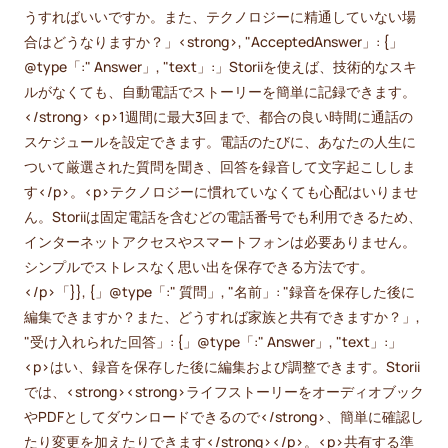
うすればいいですか。また、テクノロジーに精通していない場
合はどうなりますか？」<strong>, "AcceptedAnswer」: {」
@type「:" Answer」, "text」:」Storiiを使えば、技術的なスキ
ルがなくても、自動電話でストーリーを簡単に記録できます。
</strong> <p>1週間に最大3回まで、都合の良い時間に通話の
スケジュールを設定できます。電話のたびに、あなたの人生に
ついて厳選された質問を聞き、回答を録音して文字起こししま
す</p>。<p>テクノロジーに慣れていなくても心配はいりませ
ん。Storiiは固定電話を含むどの電話番号でも利用できるため、
インターネットアクセスやスマートフォンは必要ありません。
シンプルでストレスなく思い出を保存できる方法です。
</p>「}}, {」@type「:" 質問」, "名前」: "録音を保存した後に
編集できますか？また、どうすれば家族と共有できますか？」,
"受け入れられた回答」: {」@type「:" Answer」, "text」:」
<p>はい、録音を保存した後に編集および調整できます。Storii
では、<strong><strong>ライフストーリーをオーディオブック
やPDFとしてダウンロードできるので</strong>、簡単に確認し
たり変更を加えたりできます</strong></p>。<p>共有する準