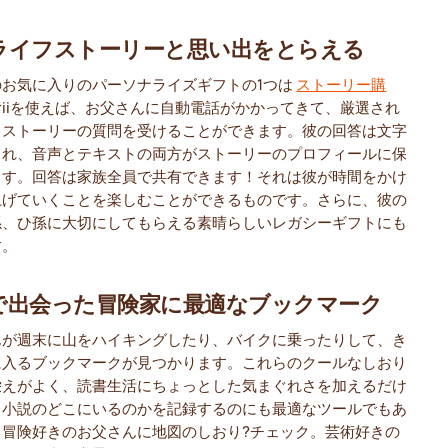
ライフストーリーと思い出をとらえる
のお気に入りのパーソナライズギフトの1つは
ストーリー購
oriiを使えば、お父さんに自動電話がかかってきて、厳選され
フストーリーの質問を受けることができます。彼の回答は文字
され、音声とテキストの両方がストーリーのプロフィールに保
ます。回答は家族全員で共有できます！それは彼が時間をかけ
上げていくことを楽しむことができるものです。さらに、彼の
孫、ひ孫に大切にしてもらえる素晴らしいレガシーギフトにも
す。
で出会った冒険家に最適なブックマーク
んが週末に山をハイキングしたり、バイクに乗ったりして、き
に入るブックマークが見つかります。これらのクールなしおり
栄えがよく、読書生活にちょっとした気まぐれさを加えるだけ
、小説のどこにいるのかを記録するのにも最適なツールでもあ
。冒険好きのお父さんに地図のしおり?チェック。芸術好きの