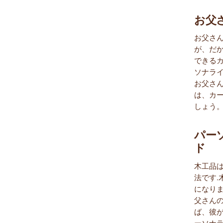
お父
お父さ
が、だ
できる
ソナライ
お父さ
は、カ
しょう
パー
ド
木工品
法です
になり
父さん
ば、彼
ーソナ