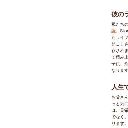
彼の
私たち
読
。St
たライ
起こし
存され
て積み
子供、
なりま
人生
お父さ
っと気
は、見
でなく
ります