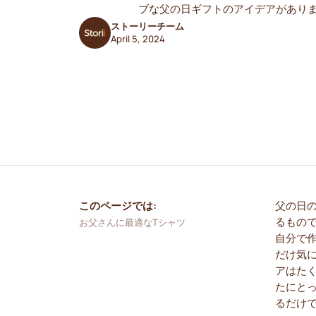
ブな父の日ギフトのアイデアがあり
ストーリーチーム
April 5, 2024
このページでは:
父の日
るもの
お父さんに最適なTシャツ
自分で
だけ気
アはた
たにと
るだけ