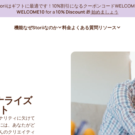
toriiはギフトに最適です！10%割引になるクーポンコードWELCOME
WELCOME10
for a
10% Discount
🎁
始めましょう
機能
なぜStoriiなのか
料金
よくある質問
リソース
ナライズ
ト
ナリティに欠けて
には、あなたがど
んのクリエイティ