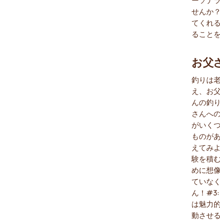
せんか
てくれ
ること
お父
釣りは
え、お
んの釣
さんへ
がいく
ものがあ
えてみ
験を積
めに想
ていな
ん！#3
は魅力
動させ