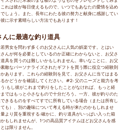
？これは彼が毎日使えるもので、いつでもあなたの愛情を込め
るでしょう。また、長年にわたる彼の努力と献身に感謝してい
を彼に示す素晴らしい方法でもあります！
さんに最適な釣り道具
老若男女を問わず多くのお父さんに人気の娯楽です。とはい
父さんが何を必要としているのか正確にわからないと、お父さ
り道具を買うのは難しいかもしれません。幸いなことに、お父
の素敵なパーソナライズされたギフトを買う際に役立つ経験則
つかあります。これらの経験則を見て、お父さんに当てはまる
るかどうかを確認してください。#2: 父のニーズと能力を考
よう:もし彼がこれまで釣りをしたことがなければ、もっと経
むまではもっと小さなもので十分だろう。一方、彼が釣りのた
像できるものをすべてすでに所有している場合（または所有し
くても）、別の趣味について考える時が来たのかもしれませ
: 量より質を重視する:確かに、釣り道具がいっぱい入った箱
的かもしれませんが、1つの高品質アイテムほどお父さんを感
るとは限りません。