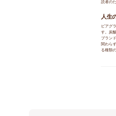
読者の
人生
ビアグ
す。炭
ブラン
関わら
る種類