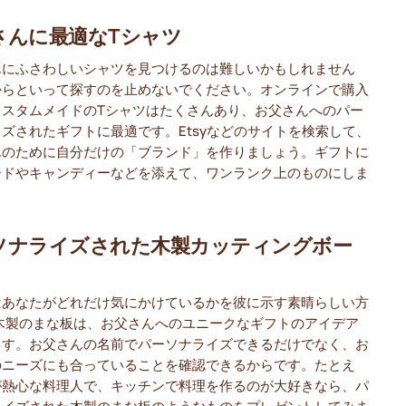
さんに最適なTシャツ
んにふさわしいシャツを見つけるのは難しいかもしれません
からといって探すのを止めないでください。オンラインで購入
カスタムメイドのTシャツはたくさんあり、お父さんへのパー
ズされたギフトに最適です。Etsyなどのサイトを検索して、
んのために自分だけの「ブランド」を作りましょう。ギフトに
ードやキャンディーなどを添えて、ワンランク上のものにしま
。
ソナライズされた木製カッティングボー
はあなたがどれだけ気にかけているかを彼に示す素晴らしい方
.木製のまな板は、お父さんへのユニークなギフトのアイデア
ます。お父さんの名前でパーソナライズできるだけでなく、お
のニーズにも合っていることを確認できるからです。たとえ
が熱心な料理人で、キッチンで料理を作るのが大好きなら、パ
ライズされた木製のまな板のようなものをプレゼントしてみま