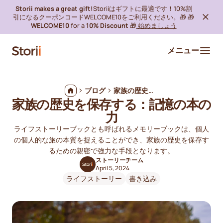
Storii makes a great gift!
Storiiはギフトに最適です！10%割
引になるクーポンコードWELCOME10をご利用ください。🎁 🎁
WELCOME10
for a
10% Discount
🎁
始めましょう
メニュー
ブログ
家族の歴史を保存する：記憶の本の力
家族の歴史を保存する：記憶の本の
力
ライフストーリーブックとも呼ばれるメモリーブックは、個人
の個人的な旅の本質を捉えることができ、家族の歴史を保存す
るための親密で強力な手段となります。
ストーリーチーム
April 5, 2024
ライフストーリー
書き込み