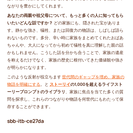
ながりを豊かにしてくれます。
あなたの両親や祖父母について、もっと多くの人に知ってもら
いたいどんな話ですか？
どの家族にも、隠された宝がありま
す。静かな強さ、犠牲、または回復力の物語は、しばしば語ら
れないものです。多分、辛い時に家族をまとめてくれたおばあ
ちゃんや、大人になってから初めて犠牲を真に理解した親の話
かもしれません。こうした話を分かち合うことで、家族の遺産
を称えるだけでなく、家族の歴史に根付いてきた価値観や強さ
が明らかになります。
このような反射が役立ちます
世代間のギャップを埋め、家族の
物語を明確にする
。と
ストーリイ
の1,000を超えるライフスト
ーリープロンプトのライブラリ
、家族に焦点を当てた多くの質
問を探求し、これらのつながりや物語を何世代にもわたって保
存することができます。
sbb-itb-ce27da