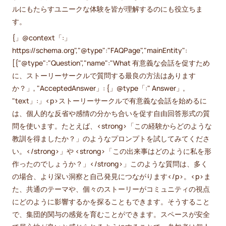
ルにもたらすユニークな体験を皆が理解するのにも役立ちま
す。
{」@context「:」
https://schema.org","@type":"FAQPage","mainEntity":
[{"@type":"Question","name":"What 有意義な会話を促すため
に、ストーリーサークルで質問する最良の方法はあります
か？」, "AcceptedAnswer」: {」@type「:" Answer」,
"text」:」<p>ストーリーサークルで有意義な会話を始めるに
は、個人的な反省や感情の分かち合いを促す自由回答形式の質
問を使います。たとえば、<strong>「この経験からどのような
教訓を得ましたか？」のようなプロンプトを試してみてくださ
い。</strong>」や <strong>「この出来事はどのように私を形
作ったのでしょうか？」</strong>」このような質問は、多く
の場合、より深い洞察と自己発見につながります</p>。<p>ま
た、共通のテーマや、個々のストーリーがコミュニティの視点
にどのように影響するかを探ることもできます。そうすること
で、集団的関与の感覚を育むことができます。スペースが安全