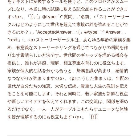
をテキストに変換するツールを使うと、このプロセスがスムー
ズになり、本当に時の試練に耐える記念品を作ることができま
す</p>。「}}, {」@type「:" 質問」, "名前」:「ストーリーサー
クルはどのようにして世代を超えて家族の絆を強めることがで
きるのか？」, "AcceptedAnswer」: {」@type「:" Answer」,
"text」:」<p>ストーリーサークルは、あらゆる年齢の家族を集
め、有意義なストーリーテリングを通じてつながりの瞬間を作
り出す素晴らしい方法です。世代間のギャップを埋める機会を
提供し、誰もが共感、理解、相互尊重を育むのに役立ちます。
家族が個人的な話を分かち合うと、帰属意識が高まり、感情的
なつながりが強まります</p>。<p>こうした集まりは、年配の
世代が自分たちの知恵、大切な伝統、貴重な人生の教訓を伝え
ることを可能にします。それと同時に、若い家族が新鮮な視点
や新しいアイデアを伝えてくれます。この交流は、関係を深め
るだけでなく、一人一人がテーブルにもたらすユニークな体験
を皆が理解するのにも役立ちます</p>。「}}]}