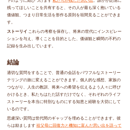
下のように結びつけます
私たちが残した思い出
。誰かが記憶に
残ってほしいことを共有すると、その人が最も深く抱いている
価値観、つまり日常生活を形作る原則を垣間見ることができま
す。
ストーリイ
これらの考察を保存し、将来の世代にインスピレー
ションを与え、導くことを目的とした、価値観と瞬間の不朽の
記録を生み出しています。
結論
適切な質問をすることで、普通の会話をパワフルなストーリー
テリングの旅に変えることができます。個人的な感想、家族の
つながり、人生の教訓、将来への希望を伝えるよう人々に呼び
かけるとき、私たちはただ話すだけでなく、それぞれのライフ
ストーリーを本当に特別なものにする知恵と経験を大切にして
いるのです。
思慮深い質問は世代間のギャップを埋めることができます。彼
らは励まします
祖父母に回復力と機知に富んだ思い出を語って