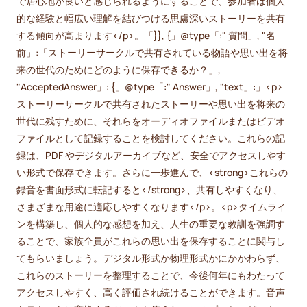
で居心地が良いと感じられるようにすることで、参加者は個人
的な経験と幅広い理解を結びつける思慮深いストーリーを共有
する傾向が高まります</p>。「}}, {」@type「:" 質問」, "名
前」:「ストーリーサークルで共有されている物語や思い出を将
来の世代のためにどのように保存できるか？」,
"AcceptedAnswer」: {」@type「:" Answer」, "text」:」<p>
ストーリーサークルで共有されたストーリーや思い出を将来の
世代に残すために、それらをオーディオファイルまたはビデオ
ファイルとして記録することを検討してください。これらの記
録は、PDF やデジタルアーカイブなど、安全でアクセスしやす
い形式で保存できます。さらに一歩進んで、<strong>これらの
録音を書面形式に転記すると</strong>、共有しやすくなり、
さまざまな用途に適応しやすくなります</p>。<p>タイムライ
ンを構築し、個人的な感想を加え、人生の重要な教訓を強調す
ることで、家族全員がこれらの思い出を保存することに関与し
てもらいましょう。デジタル形式か物理形式かにかかわらず、
これらのストーリーを整理することで、今後何年にもわたって
アクセスしやすく、高く評価され続けることができます。音声