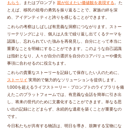
もらう
、またはプロンプト
親が伝えたい価値観を表現する
。た
とえば、移民の祖母の勇気を振り返ることで、家族の絆を深
め、アイデンティティと誇りを感じることができます。
これらの考察はしばしば有意義な洞察につながります。ストー
リーテリングにより、個人は人生で繰り返し出てくるテーマを
認識し、忘れられていた強みを再発見し、自分にとって本当に
重要なことを明確にすることができます。このような自己認識
は指針となり、人々が自分の選択を自分のコアバリューや優先
事項に合わせるのに役立ちます。
これらの貴重なストーリーを記録して保存したい人のために、
ストーリイ
実用的で魅力的なソリューションを提供します。
1,000を超えるライフストーリー・プロンプトのライブラリを備
えたこのプラットフォームでは、有意義な会話を簡単に引き出
し、将来の世代のために文書化することができます。単なる思
い出の記録にとどまらず、永続的な遺産を築くことが重要なの
です。
今日私たちが共有する物語は、明日を導き、鼓舞する宝物にな