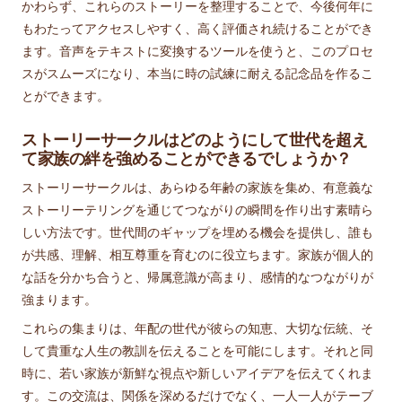
かわらず、これらのストーリーを整理することで、今後何年に
もわたってアクセスしやすく、高く評価され続けることができ
ます。音声をテキストに変換するツールを使うと、このプロセ
スがスムーズになり、本当に時の試練に耐える記念品を作るこ
とができます。
ストーリーサークルはどのようにして世代を超え
て家族の絆を強めることができるでしょうか？
ストーリーサークルは、あらゆる年齢の家族を集め、有意義な
ストーリーテリングを通じてつながりの瞬間を作り出す素晴ら
しい方法です。世代間のギャップを埋める機会を提供し、誰も
が共感、理解、相互尊重を育むのに役立ちます。家族が個人的
な話を分かち合うと、帰属意識が高まり、感情的なつながりが
強まります。
これらの集まりは、年配の世代が彼らの知恵、大切な伝統、そ
して貴重な人生の教訓を伝えることを可能にします。それと同
時に、若い家族が新鮮な視点や新しいアイデアを伝えてくれま
す。この交流は、関係を深めるだけでなく、一人一人がテーブ