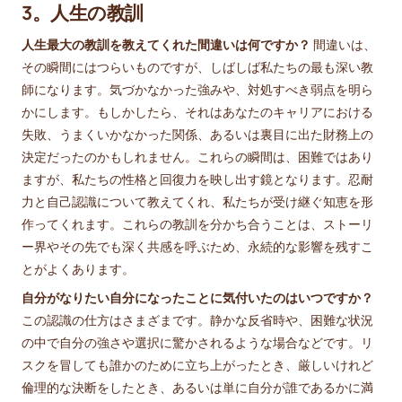
3。人生の教訓
人生最大の教訓を教えてくれた間違いは何ですか？
間違いは、
その瞬間にはつらいものですが、しばしば私たちの最も深い教
師になります。気づかなかった強みや、対処すべき弱点を明ら
かにします。もしかしたら、それはあなたのキャリアにおける
失敗、うまくいかなかった関係、あるいは裏目に出た財務上の
決定だったのかもしれません。これらの瞬間は、困難ではあり
ますが、私たちの性格と回復力を映し出す鏡となります。忍耐
力と自己認識について教えてくれ、私たちが受け継ぐ知恵を形
作ってくれます。これらの教訓を分かち合うことは、ストーリ
ー界やその先でも深く共感を呼ぶため、永続的な影響を残すこ
とがよくあります。
自分がなりたい自分になったことに気付いたのはいつですか？
この認識の仕方はさまざまです。静かな反省時や、困難な状況
の中で自分の強さや選択に驚かされるような場合などです。リ
スクを冒しても誰かのために立ち上がったとき、厳しいけれど
倫理的な決断をしたとき、あるいは単に自分が誰であるかに満