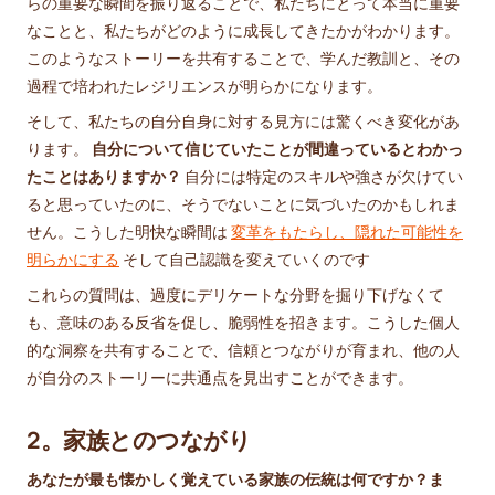
らの重要な瞬間を振り返ることで、私たちにとって本当に重要
なことと、私たちがどのように成長してきたかがわかります。
このようなストーリーを共有することで、学んだ教訓と、その
過程で培われたレジリエンスが明らかになります。
そして、私たちの自分自身に対する見方には驚くべき変化があ
ります。
自分について信じていたことが間違っているとわかっ
たことはありますか？
自分には特定のスキルや強さが欠けてい
ると思っていたのに、そうでないことに気づいたのかもしれま
せん。こうした明快な瞬間は
変革をもたらし、隠れた可能性を
明らかにする
そして自己認識を変えていくのです
これらの質問は、過度にデリケートな分野を掘り下げなくて
も、意味のある反省を促し、脆弱性を招きます。こうした個人
的な洞察を共有することで、信頼とつながりが育まれ、他の人
が自分のストーリーに共通点を見出すことができます。
2。家族とのつながり
あなたが最も懐かしく覚えている家族の伝統は何ですか？ま