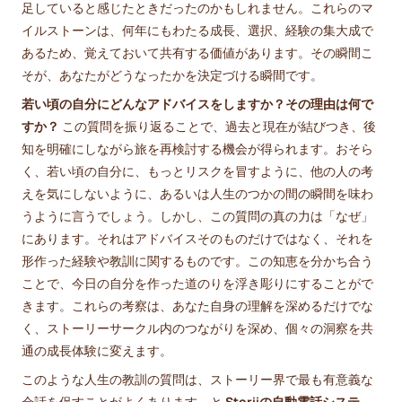
足していると感じたときだったのかもしれません。これらのマ
イルストーンは、何年にもわたる成長、選択、経験の集大成で
あるため、覚えておいて共有する価値があります。その瞬間こ
そが、あなたがどうなったかを決定づける瞬間です。
若い頃の自分にどんなアドバイスをしますか？その理由は何で
すか？
この質問を振り返ることで、過去と現在が結びつき、後
知を明確にしながら旅を再検討する機会が得られます。おそら
く、若い頃の自分に、もっとリスクを冒すように、他の人の考
えを気にしないように、あるいは人生のつかの間の瞬間を味わ
うように言うでしょう。しかし、この質問の真の力は「なぜ」
にあります。それはアドバイスそのものだけではなく、それを
形作った経験や教訓に関するものです。この知恵を分かち合う
ことで、今日の自分を作った道のりを浮き彫りにすることがで
きます。これらの考察は、あなた自身の理解を深めるだけでな
く、ストーリーサークル内のつながりを深め、個々の洞察を共
通の成長体験に変えます。
このような人生の教訓の質問は、ストーリー界で最も有意義な
会話を促すことがよくあります。と
Storiiの自動電話システ