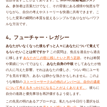
ム
、参加者は言葉だけでなく、その背後にある感情や知恵を守
りながら、自分の考えやストーリーを快適に共有できます。こ
うした変革の瞬間の本質を捉えるシンプルでありながらパワフ
ルな方法です。
4。フューチャー・レガシー
あなたがいなくなった後もずっと人々にあなたについて覚えて
もらいたいことは何ですか？
この質問は、焦点を過去から過去
に移します
あなたがこの世に残したいと思う足跡
。それは称賛
や業績についてではなく、
あなた自身の中核
そしてあなたが他
の人に与えた影響。それはあなたの優しさ、つらい時にユーモ
アを見出す能力、あるいは静かな強さかもしれません。このよ
うな種類の
ストーリーサークルの他のメンバーは、自分の遺産
について考えるきっかけになることがよくあります。
、彼らに
自分の進路と優先事項を再評価するよう促します。
この先見の明のあるアプローチは、私たちが今日行う選択を以