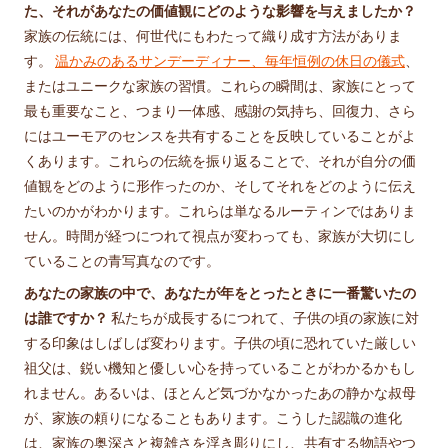
た、それがあなたの価値観にどのような影響を与えましたか？
家族の伝統には、何世代にもわたって織り成す方法がありま
す。
温かみのあるサンデーディナー、毎年恒例の休日の儀式
、
またはユニークな家族の習慣。これらの瞬間は、家族にとって
最も重要なこと、つまり一体感、感謝の気持ち、回復力、さら
にはユーモアのセンスを共有することを反映していることがよ
くあります。これらの伝統を振り返ることで、それが自分の価
値観をどのように形作ったのか、そしてそれをどのように伝え
たいのかがわかります。これらは単なるルーティンではありま
せん。時間が経つにつれて視点が変わっても、家族が大切にし
ていることの青写真なのです。
あなたの家族の中で、あなたが年をとったときに一番驚いたの
は誰ですか？
私たちが成長するにつれて、子供の頃の家族に対
する印象はしばしば変わります。子供の頃に恐れていた厳しい
祖父は、鋭い機知と優しい心を持っていることがわかるかもし
れません。あるいは、ほとんど気づかなかったあの静かな叔母
が、家族の頼りになることもあります。こうした認識の進化
は、家族の奥深さと複雑さを浮き彫りにし、共有する物語やつ