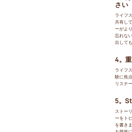
さい
ライフ
共有し
ーがより
忘れな
出して
4。
ライフ
験に焦
リスナ
5。S
ストー
ーをト
を書き
を簡単