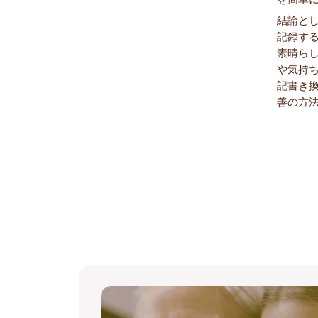
結論とし
記録す
素晴ら
や気持ち
記書き
善の方