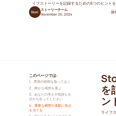
イフストーリーを記録するための5つのヒント
ストーリーチーム
操
November 25, 2024
S
このページでは:
1。専用の時間を取っておく
を
2。静かな場所を選ぶ
3。あなたの考えや気持ちを
ン
分かち合ってください
4。重要な瞬間や体験に焦点
を当てる
ライフ