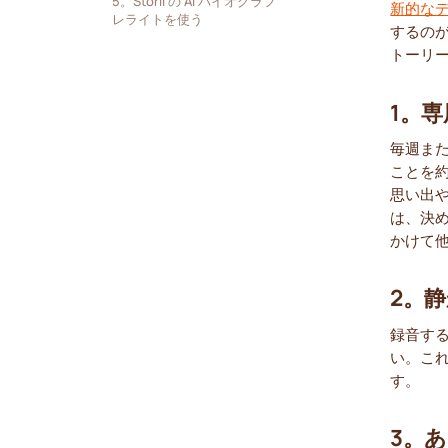
5。Storii の AI バイオグラフ
新的な
レライトを使う
するのが
トーリ
1。
毎週ま
ことを
思い出や
は、決
かけて
2。
録音す
い。こ
す。
3。