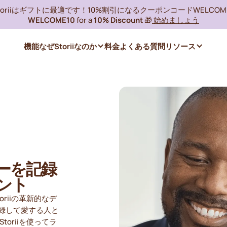
toriiはギフトに最適です！10%割引になるクーポンコードWELCOME
WELCOME10
for a
10% Discount
🎁
始めましょう
機能
なぜStoriiなのか
料金
よくある質問
リソース
リーを記録
ント
riiの革新的なデ
録して愛する人と
oriiを使ってラ