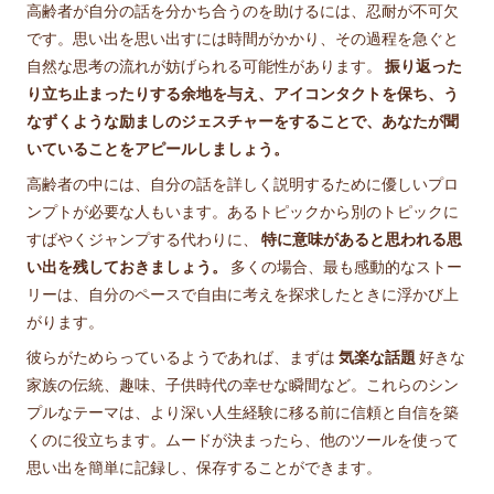
高齢者が自分の話を分かち合うのを助けるには、忍耐が不可欠
です。思い出を思い出すには時間がかかり、その過程を急ぐと
自然な思考の流れが妨げられる可能性があります。
振り返った
り立ち止まったりする余地を与え、アイコンタクトを保ち、う
なずくような励ましのジェスチャーをすることで、あなたが聞
いていることをアピールしましょう。
高齢者の中には、自分の話を詳しく説明するために優しいプロ
ンプトが必要な人もいます。あるトピックから別のトピックに
すばやくジャンプする代わりに、
特に意味があると思われる思
い出を残しておきましょう。
多くの場合、最も感動的なストー
リーは、自分のペースで自由に考えを探求したときに浮かび上
がります。
彼らがためらっているようであれば、まずは
気楽な話題
好きな
家族の伝統、趣味、子供時代の幸せな瞬間など。これらのシン
プルなテーマは、より深い人生経験に移る前に信頼と自信を築
くのに役立ちます。ムードが決まったら、他のツールを使って
思い出を簡単に記録し、保存することができます。