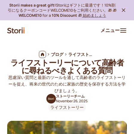
Storii makes a great gift!
Storiiはギフトに最適です！10%割
引になるクーポンコードWELCOME10をご利用ください。🎁 🎁
WELCOME10
for a
10% Discount
🎁
始めましょう
メニュー
ブログ
ライフストーリーについて高齢者に尋ねるべきよくある質問
ライフストーリーについて高齢者
に尋ねるべきよくある質問
思慮深い質問と最新のツールを通して高齢者のライフストーリ
ーを捉え、将来の世代のために家族の歴史を保存する方法を学
びましょう。
ストーリーチーム
November 26, 2025
ライフストーリー