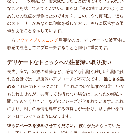
なく、「その経験で一番大変だったことは何ですか？」みたい
なことを試してみてください。または「その瞬間はどのように
あなたの視点を形作ったのですか？」このような質問は、彼ら
のストーリーがあなたに印象を残しており、さらに探求する価
値があることを示しています。
一方
アクティブリスニング
重要なのは、デリケートな被写体に
敏感で注意してアプローチすることも同様に重要です。
デリケートなトピックへの注意深い取り扱い
喪失、病気、家族の葛藤など、感情的な話題や難しい話題に触
れる会話では、思慮深いアプローチが不可欠です。
難しさを認
める
これらのトピックには、「これについて話すのは難しいか
もしれませんが、共有しても構わない場合は、あなたの経験を
聞いてみてください」などのフレーズが含まれています。これ
により、相手の感情を尊重する気持ちが伝わり、話し合いをコ
ントロールできるようになります。
彼らにペースを決めさせてください。
彼らがためらっていた
り、不快に思えたりしても、詳細を押し付けないでください。