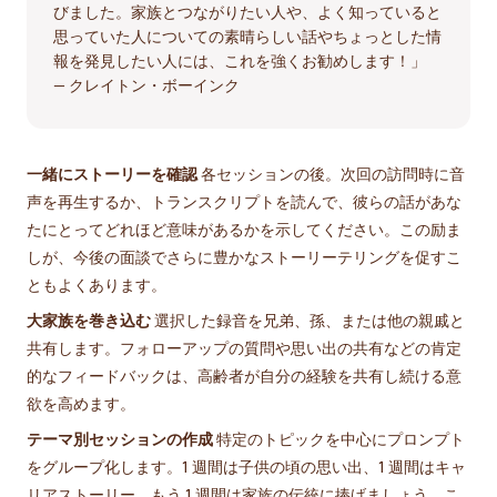
びました。家族とつながりたい人や、よく知っていると
思っていた人についての素晴らしい話やちょっとした情
報を発見したい人には、これを強くお勧めします！」
— クレイトン・ボーインク
一緒にストーリーを確認
各セッションの後。次回の訪問時に音
声を再生するか、トランスクリプトを読んで、彼らの話があな
たにとってどれほど意味があるかを示してください。この励ま
しが、今後の面談でさらに豊かなストーリーテリングを促すこ
ともよくあります。
大家族を巻き込む
選択した録音を兄弟、孫、または他の親戚と
共有します。フォローアップの質問や思い出の共有などの肯定
的なフィードバックは、高齢者が自分の経験を共有し続ける意
欲を高めます。
テーマ別セッションの作成
特定のトピックを中心にプロンプト
をグループ化します。1 週間は子供の頃の思い出、1 週間はキャ
リアストーリー、もう 1 週間は家族の伝統に捧げましょう。こ