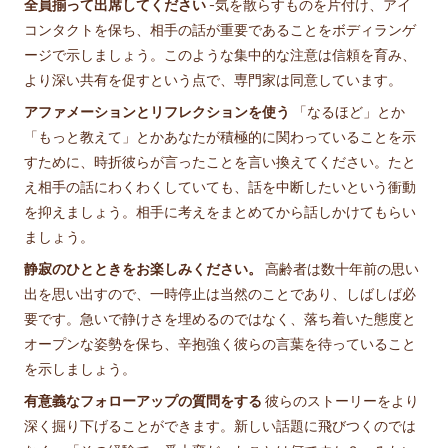
全員揃って出席してください
-気を散らすものを片付け、アイ
コンタクトを保ち、相手の話が重要であることをボディランゲ
ージで示しましょう。このような集中的な注意は信頼を育み、
より深い共有を促すという点で、専門家は同意しています。
アファメーションとリフレクションを使う
「なるほど」とか
「もっと教えて」とかあなたが積極的に関わっていることを示
すために、時折彼らが言ったことを言い換えてください。たと
え相手の話にわくわくしていても、話を中断したいという衝動
を抑えましょう。相手に考えをまとめてから話しかけてもらい
ましょう。
静寂のひとときをお楽しみください。
高齢者は数十年前の思い
出を思い出すので、一時停止は当然のことであり、しばしば必
要です。急いで静けさを埋めるのではなく、落ち着いた態度と
オープンな姿勢を保ち、辛抱強く彼らの言葉を待っていること
を示しましょう。
有意義なフォローアップの質問をする
彼らのストーリーをより
深く掘り下げることができます。新しい話題に飛びつくのでは