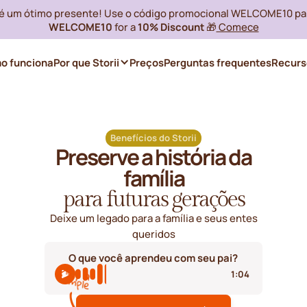
i é um ótimo presente! Use o código promocional WELCOME10 pa
WELCOME10
for a
10% Discount
🎁
Comece
o funciona
Por que Storii
Preços
Perguntas frequentes
Recurs
Benefícios do Storii
Preserve a história da
família
para futuras gerações
Deixe um legado para a família e seus entes
queridos
O que você aprendeu com seu pai?
1:04