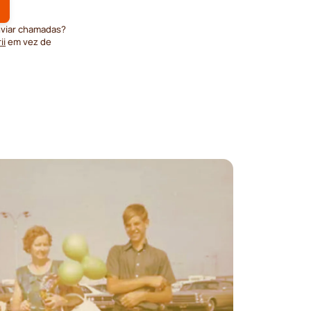
nviar chamadas?
ii
em vez de