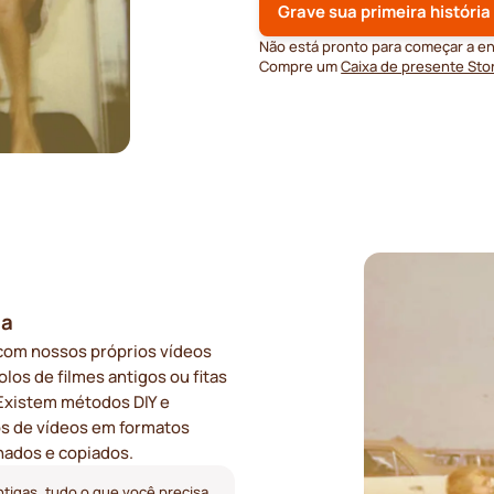
Grave sua primeira história
Não está pronto para começar a e
Compre um
Caixa de presente Stor
ia
 com nossos próprios vídeos
los de filmes antigos ou fitas
Existem métodos DIY e
pos de vídeos em formatos
hados e copiados.
ntigas, tudo o que você precisa