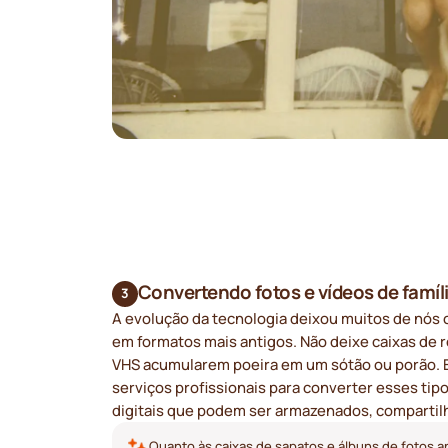
Convertendo fotos e vídeos de famíl
3
A evolução da tecnologia deixou muitos de nós
em formatos mais antigos. Não deixe caixas de ro
VHS acumularem poeira em um sótão ou porão. 
serviços profissionais para converter esses ti
digitais que podem ser armazenados, compartil
Quanto às caixas de sapatos e álbuns de fotos a