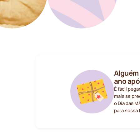
Alguém 
ano apó
É fácil pega
mais se pre
o Dia das M
para nossa f