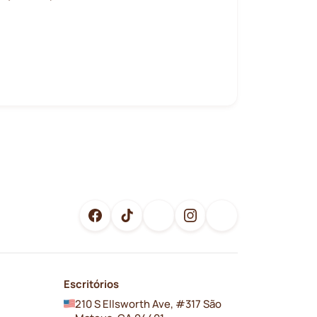
Escritórios
210 S Ellsworth Ave, #317 São