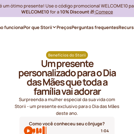
i é um ótimo presente! Use o código promocional WELCOME10 pa
WELCOME10
for a
10% Discount
🎁
Comece
o funciona
Por que Storii
Preços
Perguntas frequentes
Recurs
Benefícios do Storii
Um presente
personalizado para o Dia
das Mães que toda a
família vai adorar
Surpreenda a mulher especial da sua vida com
Storii - um presente exclusivo para o Dia das Mães
deste ano.
Como você conheceu seu cônjuge?
1:04