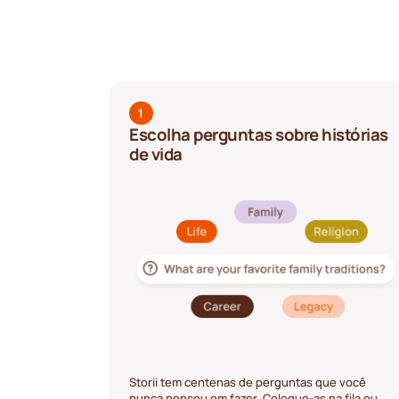
1
Escolha perguntas sobre histórias
de vida
Storii tem centenas de perguntas que você
nunca pensou em fazer. Coloque-as na fila ou