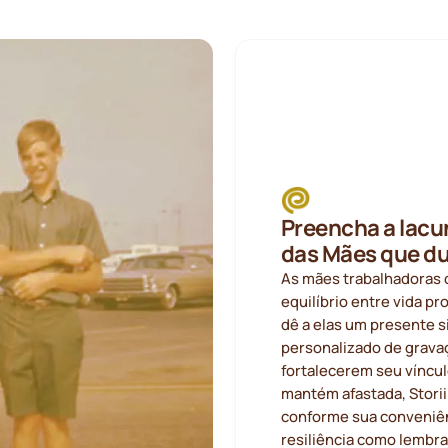
Preencha a lacu
das Mães que du
As mães trabalhadoras 
equilíbrio entre vida pr
dê a elas um presente si
personalizado de gravaç
fortalecerem seu víncul
mantém afastada, Storii
conforme sua conveniên
resiliência como lembra