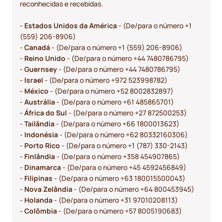
reconhecidas e recebidas.
-
Estados Unidos da América
- (De/para o número +1
(559) 206-8906)
-
Canadá
- (De/para o número +1 (559) 206-8906)
-
Reino Unido
- (De/para o número +44 7480786795)
-
Guernsey
- (De/para o número +44 7480786795)
-
Israel
- (De/para o número +972 523998782)
-
México
- (De/para o número +52 8002832897)
-
Austrália
- (De/para o número +61 485865701)
-
África do Sul
- (De/para o número +27 872500253)
-
Tailândia
- (De/para o número +66 1800013623)
-
Indonésia
- (De/para o número +62 80332160306)
-
Porto Rico
- (De/para o número +1 (787) 330-2143)
-
Finlândia
- (De/para o número +358 454907865)
-
Dinamarca
- (De/para o número +45 4592456849)
-
Filipinas
- (De/para o número +63 180015500043)
-
Nova Zelândia
- (De/para o número +64 800453945)
-
Holanda
- (De/para o número +31 97010208113)
-
Colômbia
- (De/para o número +57 8005190683)