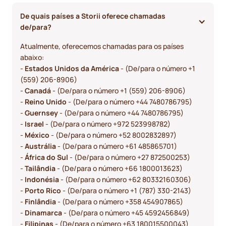
De quais países a Storii oferece chamadas 
de/para? 
Atualmente, oferecemos chamadas para os países
abaixo:
-
Estados Unidos da América
- (De/para o número +1
(559) 206-8906)
-
Canadá
- (De/para o número +1 (559) 206-8906)
-
Reino Unido
- (De/para o número +44 7480786795)
-
Guernsey
- (De/para o número +44 7480786795)
-
Israel
- (De/para o número +972 523998782)
-
México
- (De/para o número +52 8002832897)
-
Austrália
- (De/para o número +61 485865701)
-
África do Sul
- (De/para o número +27 872500253)
-
Tailândia
- (De/para o número +66 1800013623)
-
Indonésia
- (De/para o número +62 80332160306)
-
Porto Rico
- (De/para o número +1 (787) 330-2143)
-
Finlândia
- (De/para o número +358 454907865)
-
Dinamarca
- (De/para o número +45 4592456849)
-
Filipinas
- (De/para o número +63 180015500043)