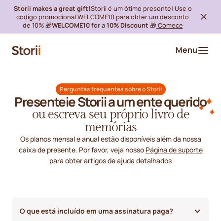
Storii makes a great gift!
Storii é um ótimo presente! Use o
código promocional WELCOME10 para obter um desconto
de 10% 🎁
WELCOME10
for a
10% Discount
🎁
Comece
Menu
Perguntas frequentes sobre o Storii
Presenteie Storii a um ente querido
ou escreva seu próprio livro de
memórias
Os planos mensal e anual estão disponíveis além da nossa
caixa de presente. Por favor, veja nosso
Página de suporte
para obter artigos de ajuda detalhados
O que está incluído em uma assinatura paga?