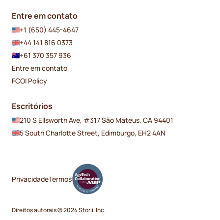
Entre em contato
+1 (650) 445-4647
+44 141 816 0373
+61 370 357 936
Entre em contato
FCOI Policy
Escritórios
210 S Ellsworth Ave, #317 São Mateus, CA 94401
5 South Charlotte Street, Edimburgo, EH2 4AN
Privacidade
Termos
Direitos autorais © 2024 Storii, Inc.