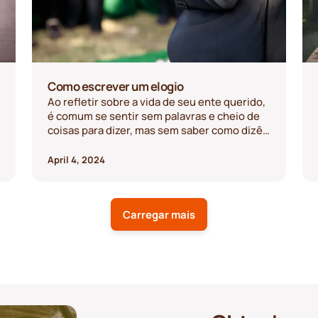
Como escrever um elogio
Ao refletir sobre a vida de seu ente querido,
é comum se sentir sem palavras e cheio de
coisas para dizer, mas sem saber como dizê-
las. Este guia tem como objetivo ajudar
aqueles que escrevem um elogio fúnebre a
April 4, 2024
iniciar o processo.
Carregar mais