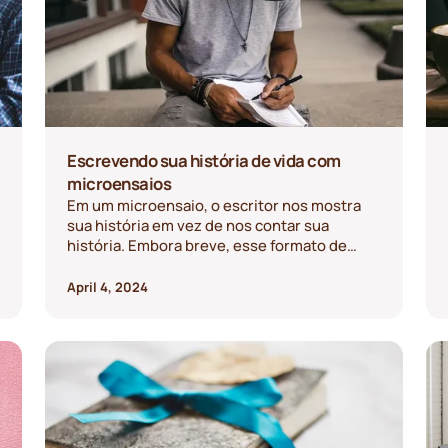
Escrevendo sua história de vida com
microensaios
Em um microensaio, o escritor nos mostra
sua história em vez de nos contar sua
história. Embora breve, esse formato de
escrever histórias de vida tem um impacto,
proporcionando profundidade e revelando
April 4, 2024
algo sobre o contador de histórias.