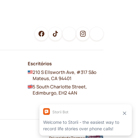
Escritórios
210 S Ellsworth Ave, #317 São
Mateus, CA 94401
5 South Charlotte Street,
Edimburgo, EH2 4AN
Privacidade
Termos