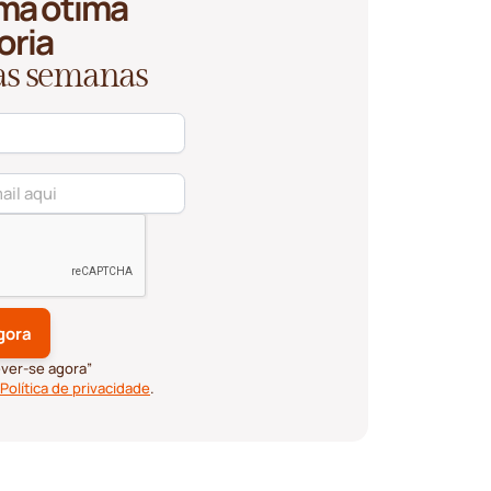
ma ótima
oria
 as semanas
ever-se agora”
Política de privacidade
.