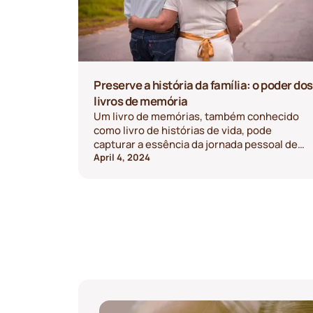
Preserve a história da família: o poder dos
livros de memória
Um livro de memórias, também conhecido
como livro de histórias de vida, pode
capturar a essência da jornada pessoal de
uma pessoa, oferecendo um meio íntimo e
April 4, 2024
poderoso de preservar a história da família.