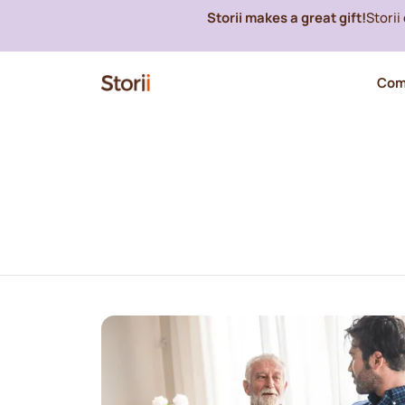
Storii makes a great gift!
Stori
Com