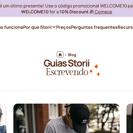
i é um ótimo presente! Use o código promocional WELCOME10 pa
WELCOME10
for a
10% Discount
🎁
Comece
o funciona
Por que Storii
Preços
Perguntas frequentes
Recurs
Blog
Guias Storii
Escrevendo