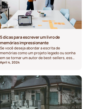
5 dicas para escrever um livro de
memórias impressionante
Se você deseja abordar a escrita de
memórias como um projeto legado ou sonha
em se tornar um autor de best-sellers, essas
dicas de especialistas ajudarão você a criar
April 4, 2024
uma história de vida verdadeiramente
convincente.