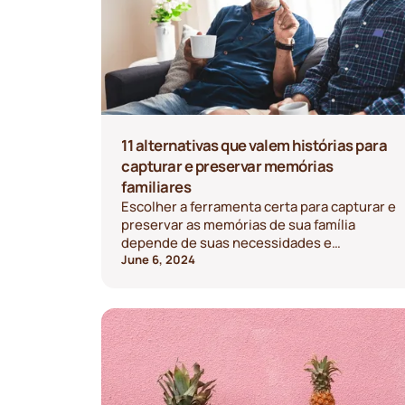
11 alternativas que valem histórias para
capturar e preservar memórias
familiares
Escolher a ferramenta certa para capturar e
preservar as memórias de sua família
depende de suas necessidades e
preferências. Se você prefere uma
June 6, 2024
abordagem direta, um foco histórico ou uma
experiência multimídia, há muitas
alternativas excelentes para explorar.