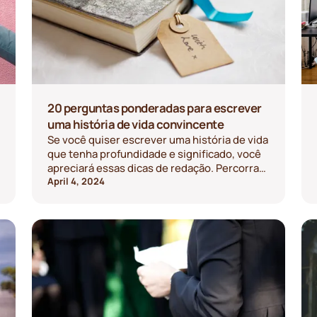
20 perguntas ponderadas para escrever
uma história de vida convincente
Se você quiser escrever uma história de vida
que tenha profundidade e significado, você
apreciará essas dicas de redação. Percorra
esta lista para ajudá-lo a criar uma história
April 4, 2024
de vida atraente para seus entes queridos
desfrutarem.