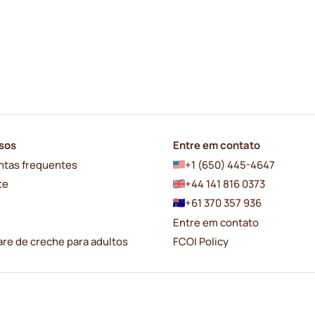
sos
Entre em contato
ntas frequentes
+1 (650) 445-4647
te
+44 141 816 0373
+61 370 357 936
Entre em contato
re de creche para adultos
FCOI Policy