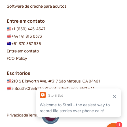
Software de creche para adultos
Entre em contato
+1 (650) 445-4647
+44 141 816 0373
+61 370 357 936
Entre em contato
FCOI Policy
Escritórios
210 S Ellsworth Ave, #317 São Mateus, CA 94401
5 South Charlotte Street, Edimburgo, EH2 4AN
Privacidade
Termos