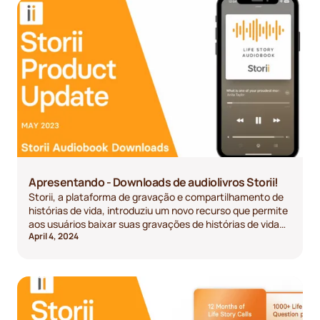
Apresentando - Downloads de audiolivros Storii!
Storii, a plataforma de gravação e compartilhamento de
histórias de vida, introduziu um novo recurso que permite
aos usuários baixar suas gravações de histórias de vida
April 4, 2024
como audiolivros, proporcionando-lhes maior
acessibilidade e conveniência.