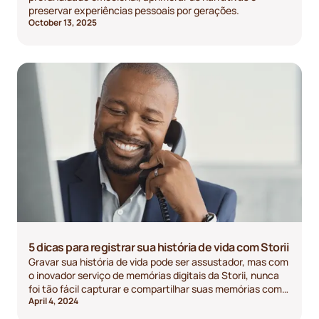
preservar experiências pessoais por gerações.
October 13, 2025
5 dicas para registrar sua história de vida com Storii
Gravar sua história de vida pode ser assustador, mas com
o inovador serviço de memórias digitais da Storii, nunca
foi tão fácil capturar e compartilhar suas memórias com
April 4, 2024
seus entes queridos. Aqui estão cinco dicas para usar o
Storii para registrar sua história de vida!