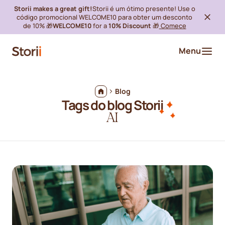
Storii makes a great gift!
Storii é um ótimo presente! Use o
código promocional WELCOME10 para obter um desconto
de 10% 🎁
WELCOME10
for a
10% Discount
🎁
Comece
Menu
Blog
Tags do blog Storii
AI