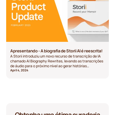
Apresentando - A biografia de Storii AI é reescrita!
A Storii introduziu um novo recurso de transcrição de IA
chamado AI Biography Rewrites, levando as transcrições
de áudio para o próximo nível ao gerar histórias
April 4, 2024
lindamente elaboradas que não exigem uma gravação de
áudio perfeita.
Obtenha uma ótima curadoria