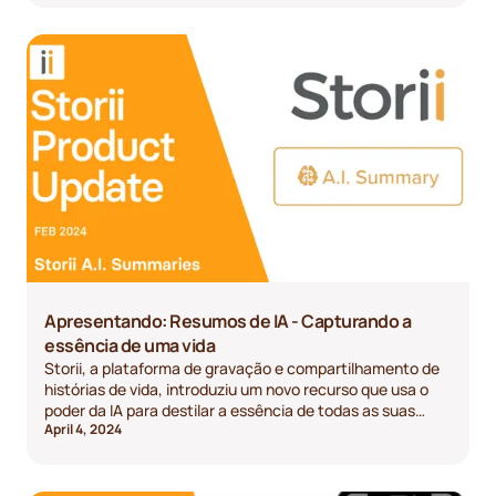
Apresentando: Resumos de IA - Capturando a
essência de uma vida
Storii, a plataforma de gravação e compartilhamento de
histórias de vida, introduziu um novo recurso que usa o
poder da IA para destilar a essência de todas as suas
April 4, 2024
histórias, transformando horas de áudio em um resumo
breve e fácil de ler.