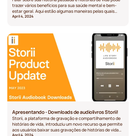
trazer vários benefícios para sua saúde mental e bem-
estar geral. Aqui estão algumas maneiras pelas quais
April 4, 2024
compartilhar suas experiências e sua narrativa pessoal
pode apoiar sua saúde mental, reduzindo o isolamento
social e a solidão.
Apresentando - Downloads de audiolivros Storii!
Storii, a plataforma de gravação e compartilhamento de
histórias de vida, introduziu um novo recurso que permite
aos usuários baixar suas gravações de histórias de vida
April 4, 2024
como audiolivros, proporcionando-lhes maior