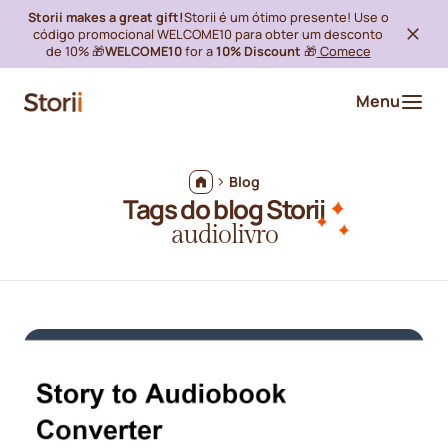
Storii makes a great gift!
Storii é um ótimo presente! Use o
código promocional WELCOME10 para obter um desconto
de 10% 🎁
WELCOME10
for a
10% Discount
🎁
Comece
Menu
Blog
Tags do blog Storii
audiolivro