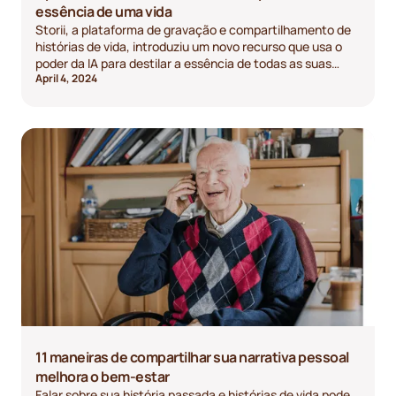
essência de uma vida
Storii, a plataforma de gravação e compartilhamento de
histórias de vida, introduziu um novo recurso que usa o
poder da IA para destilar a essência de todas as suas
April 4, 2024
histórias, transformando horas de áudio em um resumo
breve e fácil de ler.
11 maneiras de compartilhar sua narrativa pessoal
melhora o bem-estar
Falar sobre sua história passada e histórias de vida pode