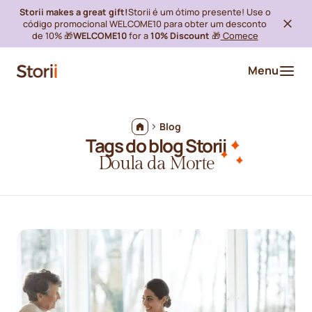
Storii makes a great gift!
Storii é um ótimo presente! Use o
código promocional WELCOME10 para obter um desconto
de 10% 🎁
WELCOME10
for a
10% Discount
🎁
Comece
Menu
Blog
Tags do blog Storii
Doula da Morte