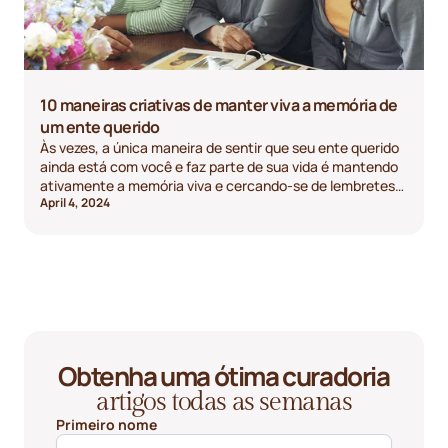
10 maneiras criativas de manter viva a memória de
um ente querido
Às vezes, a única maneira de sentir que seu ente querido
ainda está com você e faz parte de sua vida é mantendo
ativamente a memória viva e cercando-se de lembretes
April 4, 2024
dele e dos momentos felizes que vocês compartilharam
juntos.
Obtenha uma ótima curadoria
artigos todas as semanas
Primeiro nome