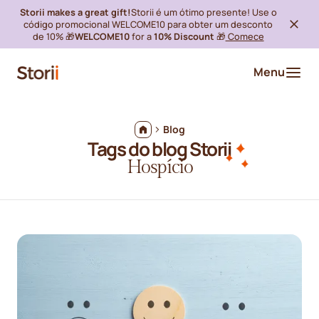
Storii makes a great gift!
Storii é um ótimo presente! Use o
código promocional WELCOME10 para obter um desconto
de 10% 🎁
WELCOME10
for a
10% Discount
🎁
Comece
Menu
Blog
Tags do blog Storii
Hospício