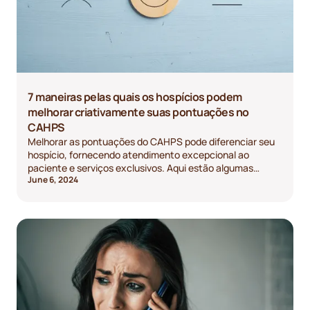
7 maneiras pelas quais os hospícios podem
melhorar criativamente suas pontuações no
CAHPS
Melhorar as pontuações do CAHPS pode diferenciar seu
hospício, fornecendo atendimento excepcional ao
paciente e serviços exclusivos. Aqui estão algumas
June 6, 2024
estratégias inovadoras para gerentes clínicos.