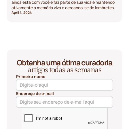
ainda está com você e faz parte de sua vida é mantendo
ativamente a memória viva e cercando-se de lembretes
April 4, 2024
dele e dos momentos felizes que vocês compartilharam
juntos.
Obtenha uma ótima curadoria
artigos todas as semanas
Primeiro nome
Endereço de e-mail