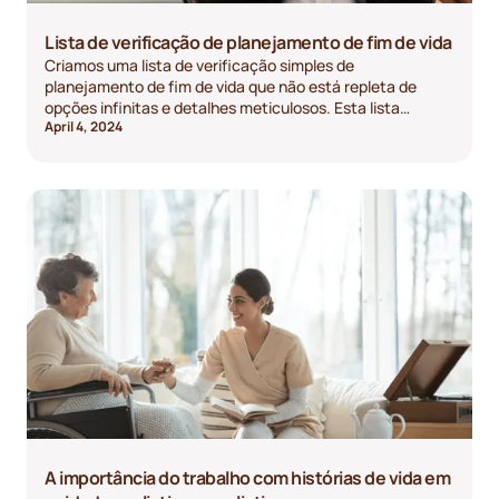
Lista de verificação de planejamento de fim de vida
Criamos uma lista de verificação simples de
planejamento de fim de vida que não está repleta de
opções infinitas e detalhes meticulosos. Esta lista
April 4, 2024
fornecerá uma visão geral de alto nível das coisas mais
importantes que você precisa considerar.
A importância do trabalho com histórias de vida em