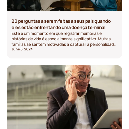
20 perguntas a serem feitas a seus pais quando
eles estão enfrentando uma doença terminal
Este é um momento em que registrar memórias e
histórias de vida é especialmente significativo. Muitas
famílias se sentem motivadas a capturar a personalidade
June 6, 2024
e a sabedoria de seu parente que está doente antes que
as coisas piorem.