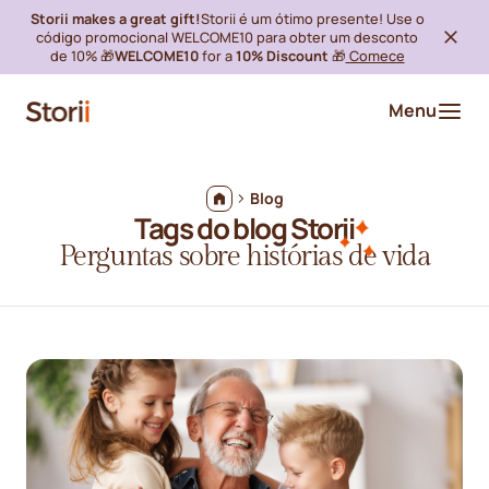
Storii makes a great gift!
Storii é um ótimo presente! Use o
código promocional WELCOME10 para obter um desconto
de 10% 🎁
WELCOME10
for a
10% Discount
🎁
Comece
Menu
Blog
Tags do blog Storii
Perguntas sobre histórias de vida