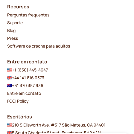
Recursos
Perguntas frequentes
Suporte
Blog
Press
Software de creche para adultos
Entre em contato
+1 (650) 445-4647
+44 141 816 0373
+61 370 357 936
Entre em contato
FCOI Policy
Escritórios
210 S Ellsworth Ave, #317 São Mateus, CA 94401
5 South Charlotte Street, Edimburgo, EH2 4AN