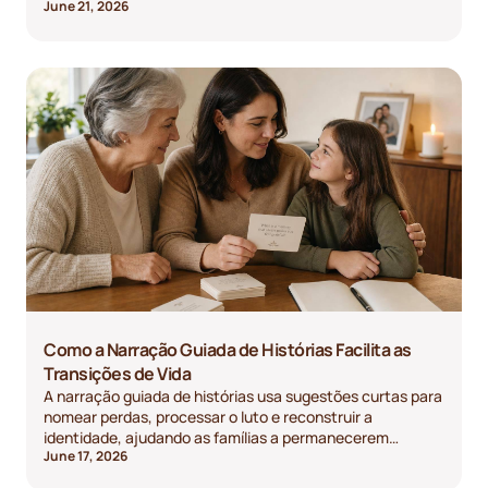
June 21, 2026
Como a Narração Guiada de Histórias Facilita as
Transições de Vida
A narração guiada de histórias usa sugestões curtas para
nomear perdas, processar o luto e reconstruir a
identidade, ajudando as famílias a permanecerem
June 17, 2026
conectadas durante as mudanças.