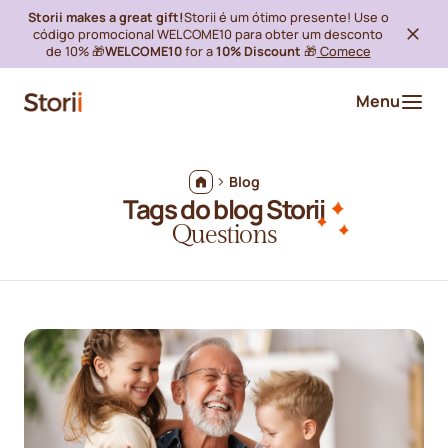
Storii makes a great gift!
Storii é um ótimo presente! Use o
código promocional WELCOME10 para obter um desconto
de 10% 🎁
WELCOME10
for a
10% Discount
🎁
Comece
Menu
Blog
Tags do blog Storii
Questions