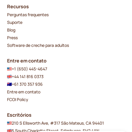
Recursos
Perguntas frequentes
Suporte
Blog
Press
Software de creche para adultos
Entre em contato
+1 (650) 445-4647
+44 141 816 0373
+61 370 357 936
Entre em contato
FCOI Policy
Escritórios
210 S Ellsworth Ave, #317 São Mateus, CA 94401
5 South Charlotte Street, Edimburgo, EH2 4AN