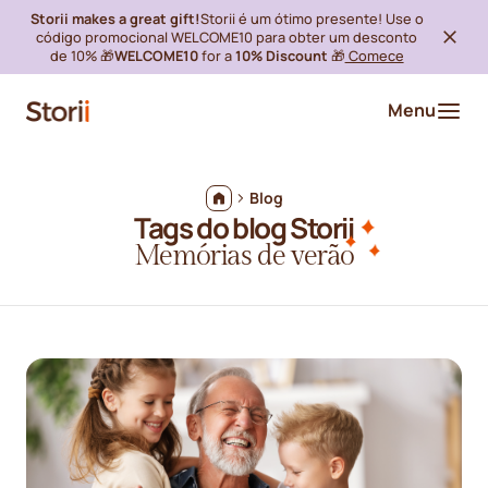
Storii makes a great gift!
Storii é um ótimo presente! Use o
código promocional WELCOME10 para obter um desconto
de 10% 🎁
WELCOME10
for a
10% Discount
🎁
Comece
Menu
Blog
Tags do blog Storii
Memórias de verão