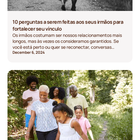
10 perguntas a serem feitas aos seus irmãos para
fortalecer seu vínculo
Os irmãos costumam ser nossos relacionamentos mais
longos, mas às vezes os consideramos garantidos. Se
você está perto ou quer se reconectar, conversas
December 6, 2024
significativas podem aproximar vocês. Aqui estão 10
perguntas para fazer a seus irmãos para despertar
diversão, risos e momentos sinceros.