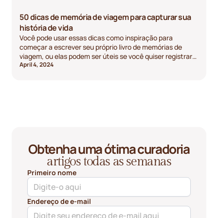
50 dicas de memória de viagem para capturar sua
história de vida
Você pode usar essas dicas como inspiração para
começar a escrever seu próprio livro de memórias de
viagem, ou elas podem ser úteis se você quiser registrar
April 4, 2024
detalhes específicos de viagens anteriores. Use-os da
maneira que melhor se adequar à sua situação!
Obtenha uma ótima curadoria
artigos todas as semanas
Primeiro nome
Endereço de e-mail