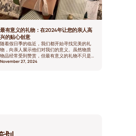
最有意义的礼物：在2024年让您的亲人高
兴的贴心创意
随着假日季的临近，我们都开始寻找完美的礼
物，向亲人展示他们对我们的意义。虽然物质
物品经常受到赞赏，但最有意义的礼物不只是
表面上的——它们能唤起情感，创造持久的回
November 27, 2024
忆，并反映出你们的关系深度。今年，可以考
虑摆脱普通礼物，专注于真正个性化的礼物。
让我们来探索一下您可以赠送的一些最贴心的
礼物，其中有适合每种关系和预算的选择。
策划