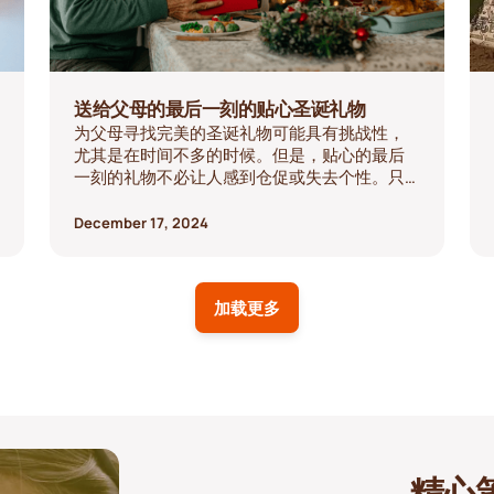
送给父母的最后一刻的贴心圣诞礼物
为父母寻找完美的圣诞礼物可能具有挑战性，
尤其是在时间不多的时候。但是，贴心的最后
一刻的礼物不必让人感到仓促或失去个性。只
要有一点创意，你就能找到有意义的礼物，表
达你的爱意和感激之情。以下是最后一刻送给
December 17, 2024
父母的贴心圣诞礼物清单，包括记忆保存服务
Storii。
加载更多
精心