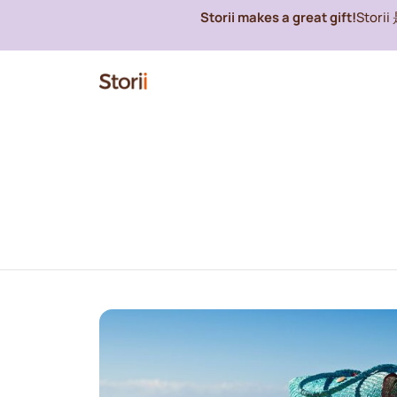
Storii makes a great gift!
Stor