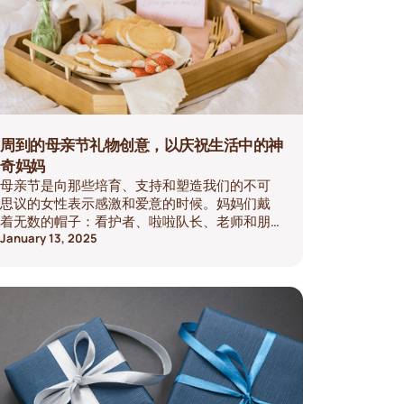
周到的母亲节礼物创意，以庆祝生活中的神
奇妈妈
母亲节是向那些培育、支持和塑造我们的不可
思议的女性表示感激和爱意的时候。妈妈们戴
着无数的帽子：看护者、啦啦队长、老师和朋
友，仅举几例。他们值得以反映其特殊性的方
January 13, 2025
式来庆祝。如果您正在努力寻找完美的礼物，
请不要担心，我们为您准备了各种各样的想
法，让这个母亲节难忘。