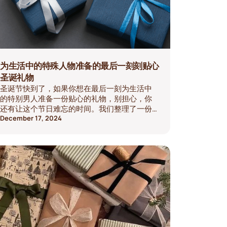
为生活中的特殊人物准备的最后一刻刻贴心
圣诞礼物
圣诞节快到了，如果你想在最后一刻为生活中
的特别男人准备一份贴心的礼物，别担心，你
还有让这个节日难忘的时间。我们整理了一份
他一定会喜欢的最后一刻有创意、个性化有意
December 17, 2024
义的圣诞礼物清单，包括独角兽的记忆捕捉服
务故事。