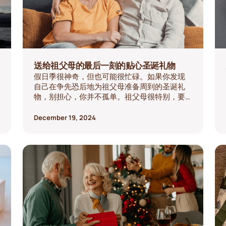
送给祖父母的最后一刻的贴心圣诞礼物
假日季很神奇，但也可能很忙碌。如果你发现
自己在争先恐后地为祖父母准备周到的圣诞礼
物，别担心，你并不孤单。祖父母很特别，要
找到一份能反映他们对你意义的礼物并不一定
很复杂。以下是一些有意义的最后一刻的圣诞
December 19, 2024
礼物创意，它们将温暖他们的心灵并创造持久
的回忆。