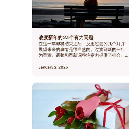
改变新年的 23 个有力问题
在这一年即将结束之际，反思过去的几个月并
展望未来的事情是很自然的。过渡到新的一年
为重置、调整和重新调整注意力提供了机会。
花时间问自己有意义的问题可以提供清晰度、
动力和目标感。以下是一些反思性和前瞻性的
January 2, 2025
问题，可以指导你进入新的一年。