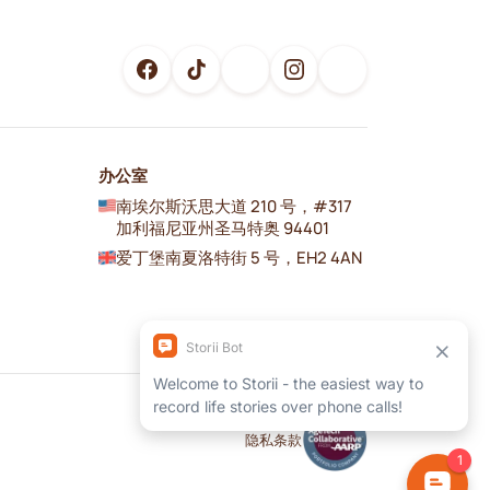
办公室
南埃尔斯沃思大道 210 号，#317
加利福尼亚州圣马特奥 94401
爱丁堡南夏洛特街 5 号，EH2 4AN
隐私
条款