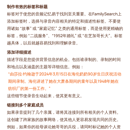
制作有效的标签和标题
标签对于使您的音频记忆易于找到至关重要。在FamilySearch上
添加标签时，选择与录音内容相关的特定和描述性标签。不要使
用诸如 “故事” 或 “家庭记忆” 之类的通用标签，而是使用更精确的
标签，例如 “二战服务”、“1952年婚礼” 或 “在芝加哥长大”。标签
越具体，以后就越容易找到和理解录音。
添加详细描述
描述字段是您提供背景信息的机会。包括谁录制的、录制的时间
和地点以及涵盖的主题等详细信息。例如：
“由莎拉·约翰逊于2024年3月15日在海伦奶奶90岁生日庆祝活动
期间录制。海伦讲述了她在大萧条期间的童年以及1948年她在
纺织厂的第一份工作。”
这些细节使录音生动起来，使其更有意义。
链接到多个家庭成员
如果录音提到了几个亲属，请将其连接到所有相关的个人资料。
这创建了跨家族的故事网络，使其他人更容易发现共同的历史。
例如，如果你的祖母谈论她哥哥的兵役，请同时标记她的个人资