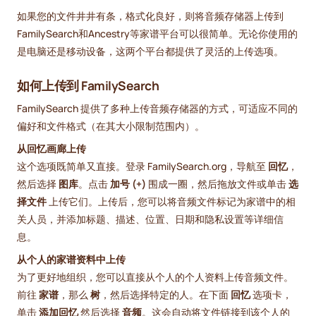
如果您的文件井井有条，格式化良好，则将音频存储器上传到
FamilySearch和Ancestry等家谱平台可以很简单。无论你使用的
是电脑还是移动设备，这两个平台都提供了灵活的上传选项。
如何上传到 FamilySearch
FamilySearch 提供了多种上传音频存储器的方式，可适应不同的
偏好和文件格式（在其大小限制范围内）。
从回忆画廊上传
这个选项既简单又直接。登录 FamilySearch.org，导航至
回忆
，
然后选择
图库
。点击
加号 (+)
围成一圈，然后拖放文件或单击
选
择文件
上传它们。上传后，您可以将音频文件标记为家谱中的相
关人员，并添加标题、描述、位置、日期和隐私设置等详细信
息。
从个人的家谱资料中上传
为了更好地组织，您可以直接从个人的个人资料上传音频文件。
前往
家谱
，那么
树
，然后选择特定的人。在下面
回忆
选项卡，
单击
添加回忆
然后选择
音频
。这会自动将文件链接到该个人的