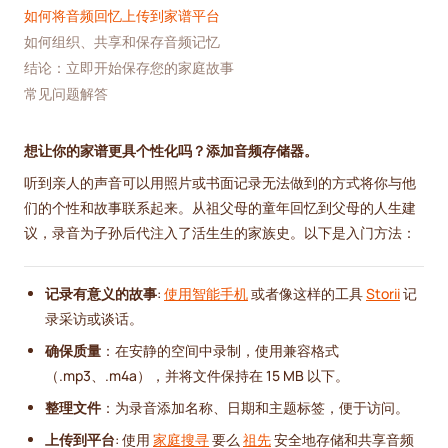
如何将音频回忆上传到家谱平台
如何组织、共享和保存音频记忆
结论：立即开始保存您的家庭故事
常见问题解答
想让你的家谱更具个性化吗？添加音频存储器。
听到亲人的声音可以用照片或书面记录无法做到的方式将你与他
们的个性和故事联系起来。从祖父母的童年回忆到父母的人生建
议，录音为子孙后代注入了活生生的家族史。以下是入门方法：
记录有意义的故事
:
使用智能手机
或者像这样的工具
Storii
记
录采访或谈话。
确保质量
：在安静的空间中录制，使用兼容格式
（.mp3、.m4a），并将文件保持在 15 MB 以下。
整理文件
：为录音添加名称、日期和主题标签，便于访问。
上传到平台
: 使用
家庭搜寻
要么
祖先
安全地存储和共享音频