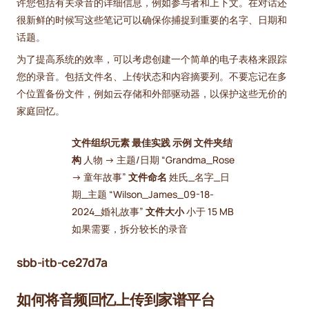
许您包括有关录音的详细信息，例如参与者和上下文。在对话还
很新鲜的时候写这些笔记可以确保你捕捉到重要的名字、日期和
话题。
为了提高系统的效率，可以考虑创建一个简单的电子表格来跟踪
您的录音。包括文件名、上传状态和内容摘要列。不要忘记在多
个位置备份文件，例如云存储和外部驱动器，以保护这些无价的
家庭回忆。
文件组织元素
最佳实践
示例
文件夹结
构
人物 → 主题/日期 “Grandma_Rose
→ 童年故事”
文件命名
姓氏_名字_日
期_主题 “Wilson_James_09-18-
2024_婚礼故事”
文件大小
小于 15 MB
如果需要，拆分较长的录音
sbb-itb-ce27d7a
如何将音频回忆上传到家谱平台