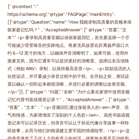
{” @context “:”
https://schema.org","@type":"FAQPage","mainEntity":
[{"@type":"Question","name":"How 我能录制高质量的音频来保
留家庭记忆吗？”，“AcceptedAnswer”: {” @type “: “答案”, “文
本”:” <p>要录制高质量音频以保留家庭回忆，首先要选择一个尽
可能减少背景噪音的安静地点。将麦克风放置在距离扬声器口大
约 6—12 英寸的地方，以确保声音清晰明了。如果可能，使用外
接麦克风，因为它通常可以提供更好的清晰度。选择以未压缩格
式（例如 WAV）录制，以保持最高音质</p>。<p>鼓励说话的人
自然说话，并尽量减少录音过程中的干扰。在开始之前，测试设
置以确认一切听起来都很清晰，并进行必要的调整以改善音频。
</p>“}}, {” @type “: “问题”, “名称”: “为什么要在家谱中使用音频
记忆代替书面或视觉记录？”，“AcceptedAnswer”：{” @type “:
“答案”，“文本”：” <p>音频回忆通过保留亲人的<em>声音、语
气和情感，为家谱增添了深刻的个人色彩</em>。虽然书面或视
觉记录可以记录历史，但录音可以让子孙后代像分享故事一样聆
听故事，从而与他们的根源建立更牢固的情感纽带。</p><p>这
些录音激发了几代人之间有意义的对话，使家族史更具互动性和