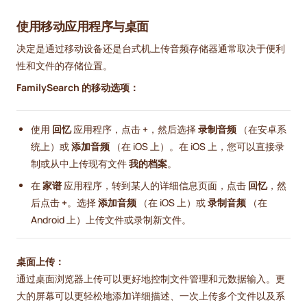
使用移动应用程序与桌面
决定是通过移动设备还是台式机上传音频存储器通常取决于便利
性和文件的存储位置。
FamilySearch 的移动选项：
使用
回忆
应用程序，点击
+
，然后选择
录制音频
（在安卓系
统上）或
添加音频
（在 iOS 上）。在 iOS 上，您可以直接录
制或从中上传现有文件
我的档案
。
在
家谱
应用程序，转到某人的详细信息页面，点击
回忆
，然
后点击
+
。选择
添加音频
（在 iOS 上）或
录制音频
（在
Android 上）上传文件或录制新文件。
桌面上传：
通过桌面浏览器上传可以更好地控制文件管理和元数据输入。更
大的屏幕可以更轻松地添加详细描述、一次上传多个文件以及系