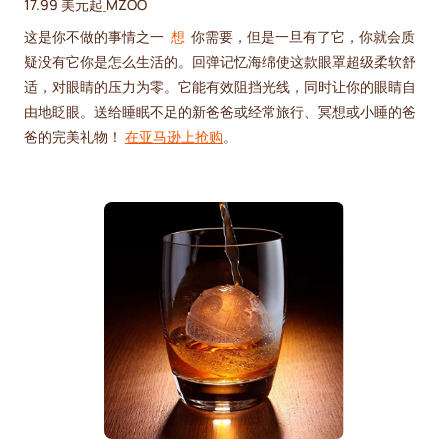
17.99 美元起
MZOO
这是你不做的事情之一
想
你需要，但是一旦有了它，你就会质
疑没有它你是怎么生活的。回弹记忆海绵使这款眼罩超级柔软舒
适，对眼睛的压力为零。它能有效阻挡光线，同时让你的眼睛自
由地眨眼。送给睡眠不足的新爸爸或经常旅行、冥想或小睡的爸
爸的完美礼物！
在亚马逊上抢购
。