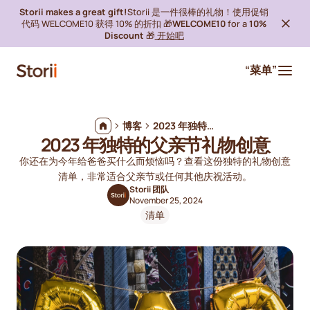
Storii makes a great gift!
Storii 是一件很棒的礼物！使用促销
代码 WELCOME10 获得 10% 的折扣 🎁
WELCOME10
for a
10%
Discount
🎁
开始吧
“菜单”
博客
2023 年独特的父亲节礼物创意
2023 年独特的父亲节礼物创意
你还在为今年给爸爸买什么而烦恼吗？查看这份独特的礼物创意
清单，非常适合父亲节或任何其他庆祝活动。
Storii 团队
November 25, 2024
清单