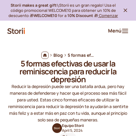
Storii makes a great gift!
¡Storii es un gran regalo! Usa el
código promocional WELCOME10 para obtener un 10% de
descuento 🎁
WELCOME10
for a
10% Discount
🎁
Comenzar
Menú
Blog
5 formas efectivas de usar la reminiscencia para reducir la depresión
5 formas efectivas de usar la
reminiscencia para reducir la
depresión
Reducir la depresión puede ser una batalla ardua, pero hay
maneras de defenderse y hacer que el proceso sea más fácil
para usted. Estas cinco formas eficaces de utilizar la
reminiscencia para reducir la depresión te ayudarán a sentirte
más feliz y a estar más en paz con tu vida, aunque al principio
solo sea de pequeñas maneras.
Equipo Storii
April 5, 2024