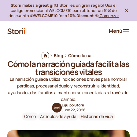
Storii makes a great gift!
¡Storii es un gran regalo! Usa el
código promocional WELCOME10 para obtener un 10% de
descuento 🎁
WELCOME10
for a
10% Discount
🎁
Comenzar
Menú
Blog
Cómo la narración guiada facilita las transiciones vitales
Cómo la narración guiada facilita las
transiciones vitales
La narración guiada utiliza indicaciones breves para nombrar
pérdidas, procesar el duelo y reconstruir la identidad,
ayudando a las familias a mantenerse conectadas a través del
cambio.
Equipo Storii
June 22, 2026
Cómo
Artículos de ayuda
Historias de vida