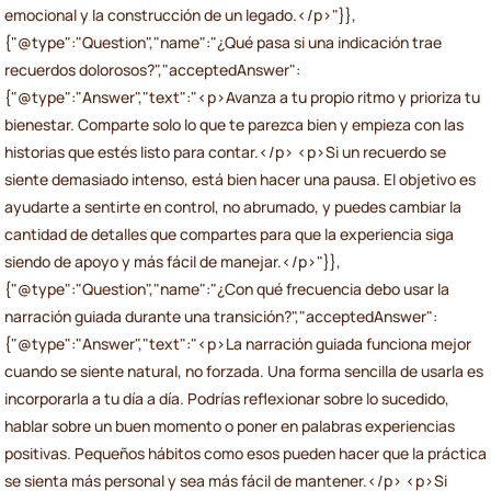
emocional y la construcción de un legado.</p>"}},
{"@type":"Question","name":"¿Qué pasa si una indicación trae
recuerdos dolorosos?","acceptedAnswer":
{"@type":"Answer","text":"<p>Avanza a tu propio ritmo y prioriza tu
bienestar. Comparte solo lo que te parezca bien y empieza con las
historias que estés listo para contar.</p> <p>Si un recuerdo se
siente demasiado intenso, está bien hacer una pausa. El objetivo es
ayudarte a sentirte en control, no abrumado, y puedes cambiar la
cantidad de detalles que compartes para que la experiencia siga
siendo de apoyo y más fácil de manejar.</p>"}},
{"@type":"Question","name":"¿Con qué frecuencia debo usar la
narración guiada durante una transición?","acceptedAnswer":
{"@type":"Answer","text":"<p>La narración guiada funciona mejor
cuando se siente natural, no forzada. Una forma sencilla de usarla es
incorporarla a tu día a día. Podrías reflexionar sobre lo sucedido,
hablar sobre un buen momento o poner en palabras experiencias
positivas. Pequeños hábitos como esos pueden hacer que la práctica
se sienta más personal y sea más fácil de mantener.</p> <p>Si