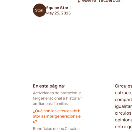
preservar recuerdos.
Equipo Storii
May 25, 2026
En esta página:
Círculo
estruct
Actividades de narración in
tergeneracional e historia f
compart
amiliar para familias
igualita
¿Qué son los círculos de hi
círculos
storias intergeneracionale
opinion
s?
entre g
Beneficios de los Círculos 