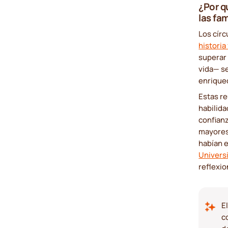
¿Por q
las fam
Los círc
historia 
superar 
vida— se
enrique
Estas re
habilid
confian
mayores 
habían 
Univers
reflexio
E
c