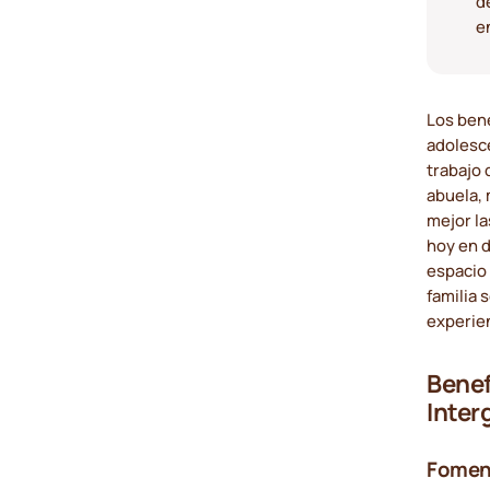
d
e
Los bene
adolesce
trabajo 
abuela,
mejor la
hoy en d
espacio 
familia 
experie
Benef
Inter
Foment