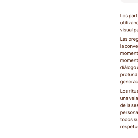
Los part
utiliza
visual p
Las pre
la conv
momento
momento 
diálogo
profund
generac
Los rit
una vela
de la se
persona 
todos su
respetu