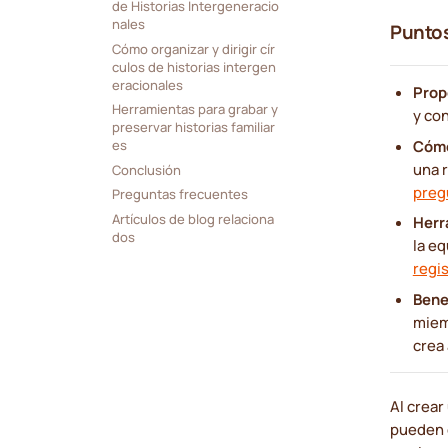
de Historias Intergeneracio
nales
Puntos
Cómo organizar y dirigir cír
culos de historias intergen
eracionales
Prop
Herramientas para grabar y 
y co
preservar historias familiar
Cómo
es
una r
Conclusión
preg
Preguntas frecuentes
Artículos de blog relaciona
Herr
dos
la e
regi
Bene
miem
crea 
Al crear
pueden 