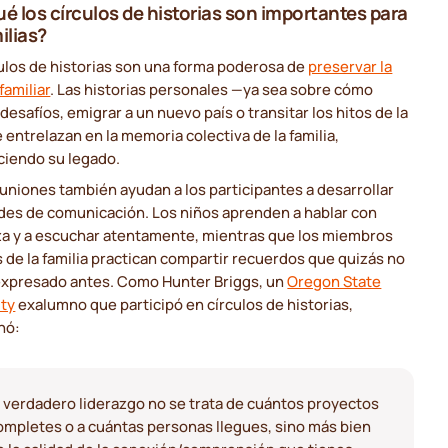
ué los círculos de historias son importantes para
ilias?
ulos de historias son una forma poderosa de
preservar la
familiar
. Las historias personales —ya sea sobre cómo
desafíos, emigrar a un nuevo país o transitar los hitos de la
 entrelazan en la memoria colectiva de la familia,
ciendo su legado.
uniones también ayudan a los participantes a desarrollar
ades de comunicación. Los niños aprenden a hablar con
za y a escuchar atentamente, mientras que los miembros
de la familia practican compartir recuerdos que quizás no
expresado antes. Como Hunter Briggs, un
Oregon State
ity
exalumno que participó en círculos de historias,
nó:
l verdadero liderazgo no se trata de cuántos proyectos
ompletes o a cuántas personas llegues, sino más bien