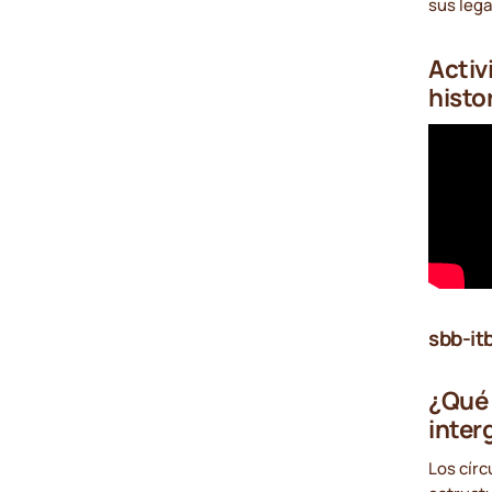
sus leg
Activ
histor
sbb-it
¿Qué 
inter
Los círc