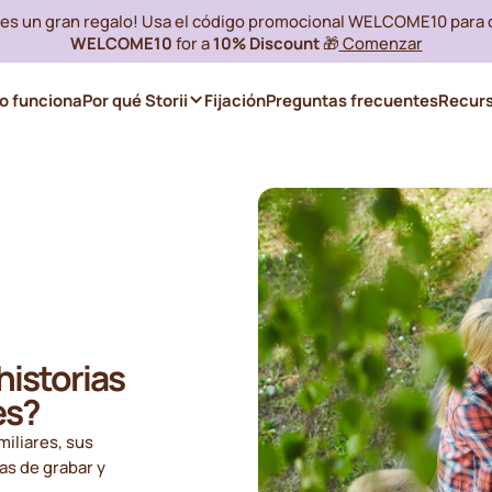
i es un gran regalo! Usa el código promocional WELCOME10 para
WELCOME10
for a
10% Discount
🎁
Comenzar
 funciona
Por qué Storii
Fijación
Preguntas frecuentes
Recur
historias
es?
miliares, sus
as de grabar y