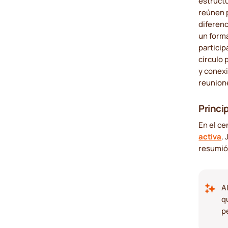
estruct
reúnen p
diferenc
un form
particip
círculo 
y conex
reunion
Princip
En el ce
activa
.
resumió 
A
q
p