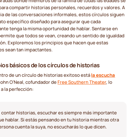
uradas donde miembros de la familia de todas las edades se
ara compartir historias personales, recuerdos y valores. A
ia de las conversaciones informales, estos círculos siguen
ato específico diseñado para asegurar que cada
ante tenga la misma oportunidad de hablar. Sentarse en
permite que todos se vean, creando un sentido de igualdad
ión. Exploremos los principios que hacen que estas
es sean tan impactantes.
ios básicos de los círculos de historias
ntro de un círculo de historias exitoso está
la escucha
 John O'Neal, cofundador de
Free Southern Theater
, lo
a la perfección:
l contar historias, escuchar es siempre más importante
ue hablar. Si estás pensando en tu historia mientras otra
ersona cuenta la suya, no escucharás lo que dicen.