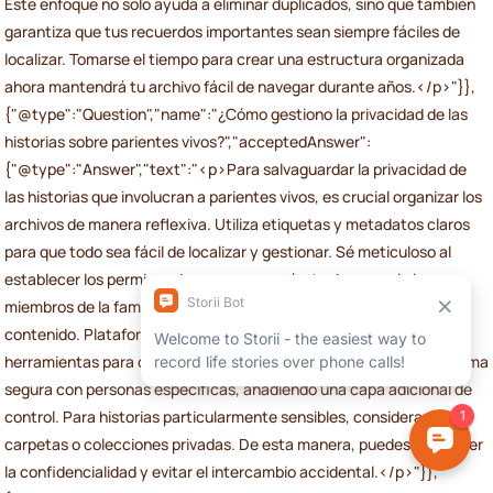
Este enfoque no solo ayuda a eliminar duplicados, sino que también
garantiza que tus recuerdos importantes sean siempre fáciles de
localizar. Tomarse el tiempo para crear una estructura organizada
ahora mantendrá tu archivo fácil de navegar durante años.</p>"}},
{"@type":"Question","name":"¿Cómo gestiono la privacidad de las
historias sobre parientes vivos?","acceptedAnswer":
{"@type":"Answer","text":"<p>Para salvaguardar la privacidad de
las historias que involucran a parientes vivos, es crucial organizar los
archivos de manera reflexiva. Utiliza etiquetas y metadatos claros
para que todo sea fácil de localizar y gestionar. Sé meticuloso al
establecer los permisos de acceso: asegúrate de que solo los
miembros de la familia autorizados puedan ver o interactuar con el
contenido. Plataformas como <strong>Storii</strong> ofrecen
herramientas para compartir grabaciones y transcripciones de forma
segura con personas específicas, añadiendo una capa adicional de
control. Para historias particularmente sensibles, considera crear
carpetas o colecciones privadas. De esta manera, puedes mantener
la confidencialidad y evitar el intercambio accidental.</p>"}},