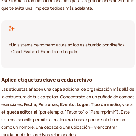
Este formato también funciona bien para las grabaciones de Storii, lo
que te evita una limpieza tediosa más adelante.
«Un sistema de nomenclatura sólido es aburrido por diseño».
- Charli Evaheld, Experta en Legado
Aplica etiquetas clave a cada archivo
Las etiquetas añaden una capa adicional de organización más allá de
la estructura de tus carpetas. Concéntrate en un puñado de campos
esenciales:
Fecha
,
Personas
,
Evento
,
Lugar
,
Tipo de medio
, y una
etiqueta editorial
(por ejemplo, "Favorito" o "ParaImprimir"). Este
sistema sencillo permite a cualquiera buscar por un solo término —
como un nombre, una década o una ubicación— y encontrar
rápidamente los archivos relacionados.