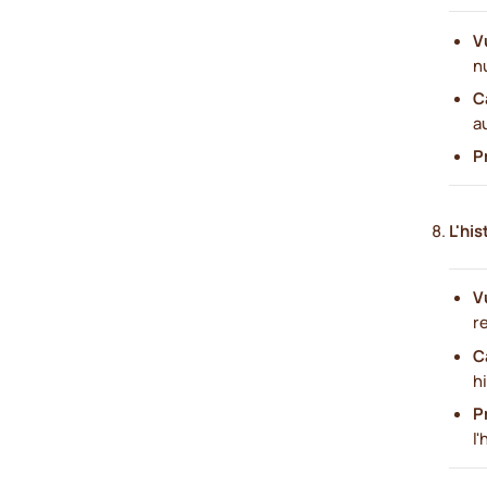
V
n
C
a
P
L'his
V
r
C
h
P
l