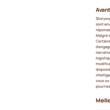
Avant
Storywo
sont env
réponses
Malgré s
Certains
d'engage
narrati
logistiq
modifica
disposie
intellig
vous ou 
pourriez
Meill