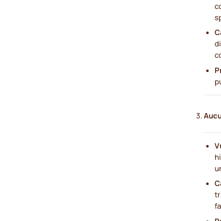
c
s
C
d
c
P
p
Aucu
V
h
u
C
t
f
P