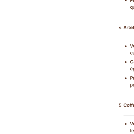
q
Arte
V
c
C
é
P
pa
Coff
V
l