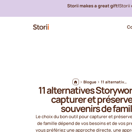
Storii makes a great gift!
Storii
C
Blogue
11 alternatives Storyworth pour capturer et préserver les souvenirs de famille
11 alternatives Storywo
capturer et préserve
souvenirs de famil
Le choix du bon outil pour capturer et préserv
de famille dépend de vos besoins et de vos p
vous préfériez une approche directe, une appr