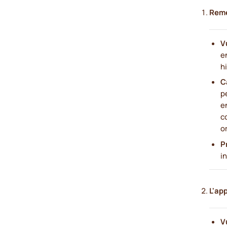
Reme
V
e
h
C
p
e
c
o
P
i
L'ap
V