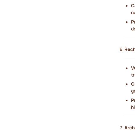
C
n
P
d
Rech
V
t
C
g
P
h
Arch