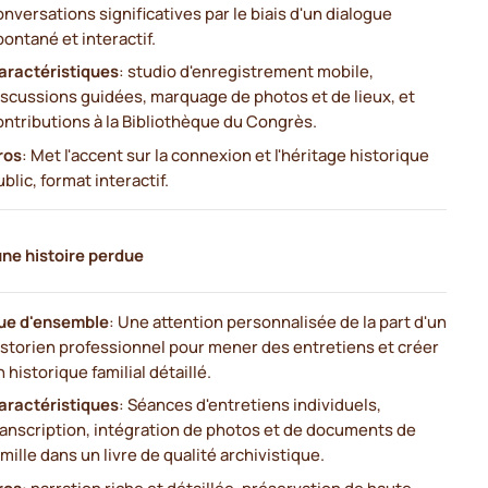
onversations significatives par le biais d'un dialogue
pontané et interactif.
aractéristiques
: studio d'enregistrement mobile,
iscussions guidées, marquage de photos et de lieux, et
ontributions à la Bibliothèque du Congrès.
ros
: Met l'accent sur la connexion et l'héritage historique
ublic, format interactif.
ne histoire perdue
ue d'ensemble
: Une attention personnalisée de la part d'un
istorien professionnel pour mener des entretiens et créer
n historique familial détaillé.
aractéristiques
: Séances d'entretiens individuels,
ranscription, intégration de photos et de documents de
amille dans un livre de qualité archivistique.
ros
: narration riche et détaillée, préservation de haute