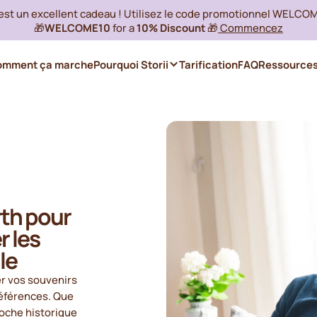
 est un excellent cadeau ! Utilisez le code promotionnel WELCO
🎁
WELCOME10
for a
10% Discount
🎁
Commencez
omment ça marche
Pourquoi Storii
Tarification
FAQ
Ressource
rth pour
r les
le
er vos souvenirs
références. Que
oche historique