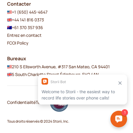
Contacter
+1 (650) 445-4647
+44 141 816 0373
+61 370 357 936
Entrez en contact
FCOI Policy
Bureaux
210 S Ellsworth Avenue, #317 San Mateo, CA 94401
5 South Charlotte Street Édimbourg, EH2 4AN
Confidentialité
Termes
Tous droits réservés © 2024 Storii, Inc.