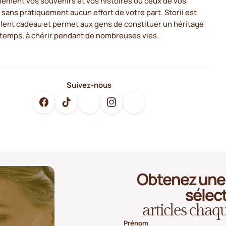
ilement vos souvenirs et vos histoires ou ceux de vos
sans pratiquement aucun effort de votre part. Storii est
llent cadeau et permet aux gens de constituer un héritage
u temps, à chérir pendant de nombreuses vies.
Suivez-nous
Obtenez une 
sélec
articles cha
Prénom