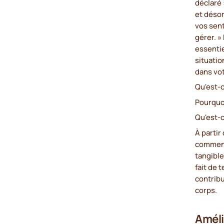
déclaré
et désor
vos sent
gérer. »
essentie
situati
dans vot
Qu'est-c
Pourquo
Qu'est-
À partir
comment
tangible
fait de 
contribu
corps.
Améli