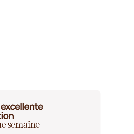
excellente
tion
que semaine