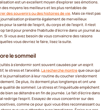
alisation est un excellent moyen d'explorer ses émotions.
un des moyens les meilleurs et les plus rentables de
rer des souvenirs ou des histoires de vie
. Mais ce n'est pas
a journalisation présente également de merveilleux
 pour la santé de l'esprit, du corps et de l'esprit. Il n'est
rop tard pour prendre l'habitude d'écrire dans un journal au
n. Si vous avez besoin de vous convaincre des raisons
quelles vous devriez le faire, lisez la suite.
ore le sommeil
icultés à s'endormir sont souvent causées par un esprit
if, le stress et l'anxiété.
La recherche montre
que ceux qui
t la journalisation à leur routine du coucher s'endorment
idement. De plus, ils dorment plus longtemps et ont une
e qualité de sommeil. Le stress et l'inquiétude empêchent
 de bien se détendre en fin de journée. Le fait d'écrire dans
al redirige l'esprit. Essayez de vous concentrer sur des
positives, comme ce pour quoi vous êtes reconnaissant ou
 chose que vous attendez avec impatience. Écrire sur ces