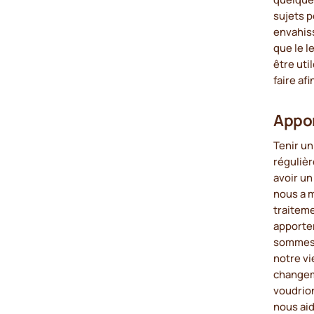
sujets p
envahiss
que le l
être uti
faire af
Appor
Tenir un
réguliè
avoir un
nous a m
traitem
apporter
sommes 
notre vi
changeme
voudrion
nous ai