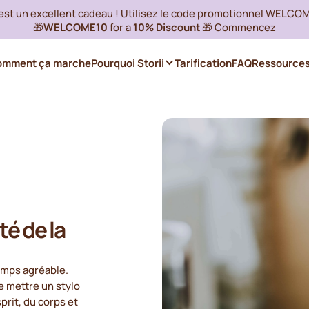
 est un excellent cadeau ! Utilisez le code promotionnel WELCO
🎁
WELCOME10
for a
10% Discount
🎁
Commencez
omment ça marche
Pourquoi Storii
Tarification
FAQ
Ressource
té de la
temps agréable.
e mettre un stylo
prit, du corps et