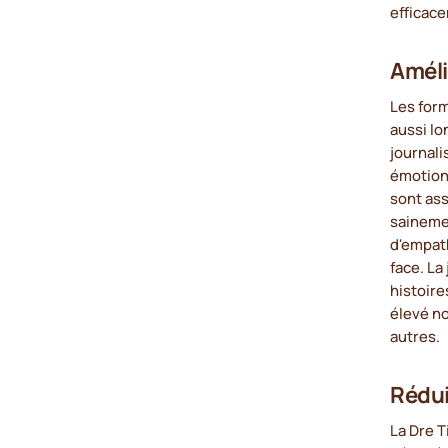
efficac
Améli
Les form
aussi lo
journali
émotionn
sont ass
sainemen
d'empath
face. La
histoire
élevé no
autres.
Rédui
La Dre T