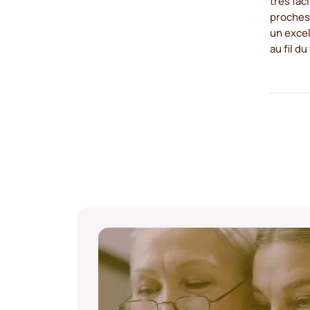
très fac
proches 
un exce
au fil d