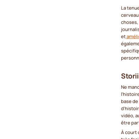
La tenu
cerveau
choses, 
journali
et
amélio
égaleme
spécifiq
personn
Stori
Ne manqu
l'histoir
base de
d'histoi
vidéo, a
être pa
À court 