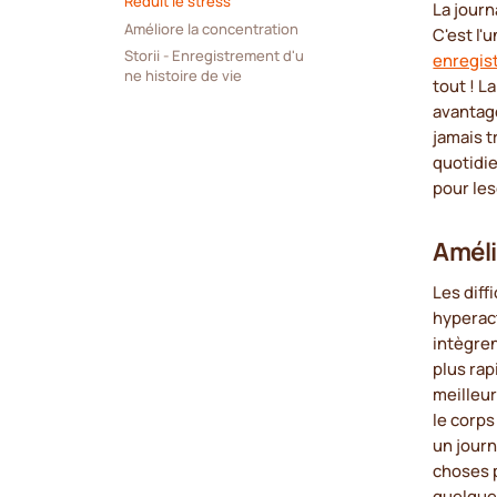
Réduit le stress
La journ
Améliore la concentration
C'est l'
Storii - Enregistrement d'u
enregist
ne histoire de vie
tout ! L
avantages
jamais t
quotidie
pour les
Améli
Les diff
hyperact
intègren
plus rap
meilleur
le corps
un journ
choses 
quelque