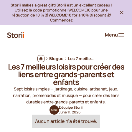
Storii makes a great gift!
Storii est un excellent cadeau !
Utilisez le code promotionnel WELCOME10 pour une
réduction de 10 % 🎁
WELCOME10
for a
10% Discount
🎁
Commencez
Menu
Blogue
Les 7 meilleurs loisirs pour créer des liens entre grands-parents et enfants
Les 7 meilleurs loisirs pour créer des
liens entre grands-parents et
enfants
Sept loisirs simples — jardinage, cuisine, artisanat, jeux,
narration, promenades et musique — pour créer des liens
durables entre grands-parents et enfants.
L'équipe Storii
June 11, 2026
Aucun article n'a été trouvé.