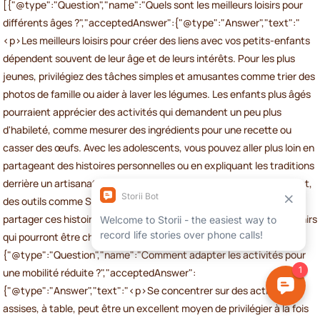
[{"@type":"Question","name":"Quels sont les meilleurs loisirs pour
différents âges ?","acceptedAnswer":{"@type":"Answer","text":"
<p>Les meilleurs loisirs pour créer des liens avec vos petits-enfants
dépendent souvent de leur âge et de leurs intérêts. Pour les plus
jeunes, privilégiez des tâches simples et amusantes comme trier des
photos de famille ou aider à laver les légumes. Les enfants plus âgés
pourraient apprécier des activités qui demandent un peu plus
d'habileté, comme mesurer des ingrédients pour une recette ou
casser des œufs. Avec les adolescents, vous pouvez aller plus loin en
partageant des histoires personnelles ou en expliquant les traditions
derrière un artisanat ou une activité. Pour que ces moments durent,
des outils comme Storii peuvent vous aider à enregistrer et à
partager ces histoires de vie significatives, créant ainsi des souvenirs
qui pourront être chéris pendant des années.</p>"}},
{"@type":"Question","name":"Comment adapter les activités pour
une mobilité réduite ?","acceptedAnswer":
{"@type":"Answer","text":"<p>Se concentrer sur des activités
assises, à table, peut être un excellent moyen de privilégier à la fois