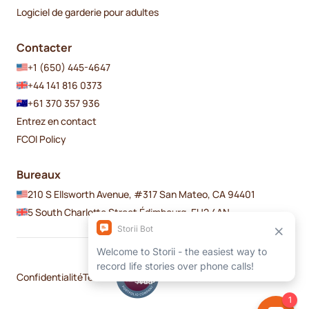
Logiciel de garderie pour adultes
Contacter
+1 (650) 445-4647
+44 141 816 0373
+61 370 357 936
Entrez en contact
FCOI Policy
Bureaux
210 S Ellsworth Avenue, #317 San Mateo, CA 94401
5 South Charlotte Street Édimbourg, EH2 4AN
Confidentialité
Termes