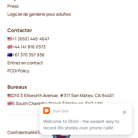
Press
Logiciel de garderie pour adultes
Contacter
+1 (650) 445-4647
+44 141 816 0373
+61 370 357 936
Entrez en contact
FCOI Policy
Bureaux
210 S Ellsworth Avenue, #317 San Mateo, CA 94401
5 South Charlotte Street Édimbourg, EH2 4AN
Confidentialité
Termes