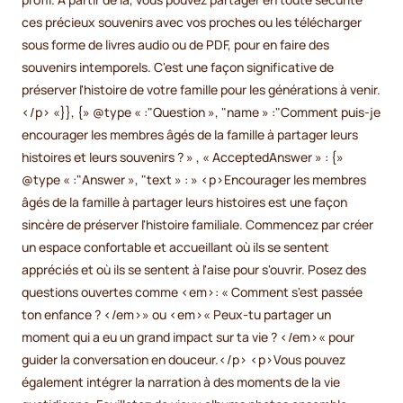
ces précieux souvenirs avec vos proches ou les télécharger
sous forme de livres audio ou de PDF, pour en faire des
souvenirs intemporels. C'est une façon significative de
préserver l'histoire de votre famille pour les générations à venir.
</p> «}}, {» @type « :"Question », "name » :"Comment puis-je
encourager les membres âgés de la famille à partager leurs
histoires et leurs souvenirs ? » , « AcceptedAnswer » : {»
@type « :"Answer », "text » : » <p>Encourager les membres
âgés de la famille à partager leurs histoires est une façon
sincère de préserver l'histoire familiale. Commencez par créer
un espace confortable et accueillant où ils se sentent
appréciés et où ils se sentent à l'aise pour s'ouvrir. Posez des
questions ouvertes comme <em>: « Comment s'est passée
ton enfance ? </em>» ou <em>« Peux-tu partager un
moment qui a eu un grand impact sur ta vie ? </em>« pour
guider la conversation en douceur.</p> <p>Vous pouvez
également intégrer la narration à des moments de la vie