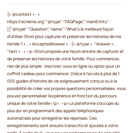
{» @context « : »
https://schema.org","@type":"FAQPage","mainEntity":
[{"@type":"Question","name":"What’s la meilleure façon
d'utiliser Storii pour capturer et préserver les histoires de ma
famille ? » , « AcceptedAnswer » : {» @type « :"Answer »,
"text » : » <p>Storii propose une façon sincère de capturer et
de préserver les histoires de votre famille. Pour commencer,
rien de plus simple : inscrivez-vous en ligne ou optez pour un
coffret cadeau pour commencer. Grâce à l'accès à plus de 1
000 guides d'histoire de vie soigneusement conçus ou à la
possibilité de créer vos propres questions personnalisées, vous
pouvez personnaliser l'expérience en fonction du parcours
unique de votre famille</p>. <p>La plateforme s'occupe du
plus dur en programmant des appels téléphoniques
automatisés pour enregistrer les réponses. Ces
enregistrements sont ensuite transcrits et ajoutés à votre
profil. À partir de là, vous pouvez partager en toute sécurité