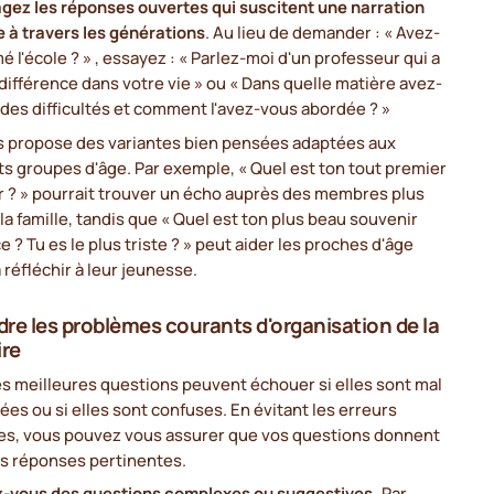
gez les réponses ouvertes qui suscitent une narration
e à travers les générations
. Au lieu de demander : « Avez-
é l'école ? » , essayez : « Parlez-moi d'un professeur qui a
 différence dans votre vie » ou « Dans quelle matière avez-
des difficultés et comment l'avez-vous abordée ? »
es propose des variantes bien pensées adaptées aux
ts groupes d'âge. Par exemple, « Quel est ton tout premier
r ? » pourrait trouver un écho auprès des membres plus
la famille, tandis que « Quel est ton plus beau souvenir
e ? Tu es le plus triste ? » peut aider les proches d'âge
réfléchir à leur jeunesse.
re les problèmes courants d'organisation de la
re
s meilleures questions peuvent échouer si elles sont mal
ées ou si elles sont confuses. En évitant les erreurs
es, vous pouvez vous assurer que vos questions donnent
es réponses pertinentes.
z-vous des questions complexes ou suggestives.
Par