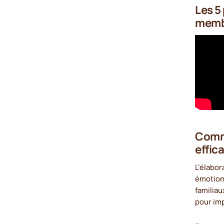
Les 5
membr
Comme
effic
L'élabor
émotions
familiau
pour imp