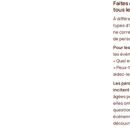
Faites
tous l
À différ
types d'
ne corre
de pers
Pour les
les évé
« Quel e
« Peux-t
aidez-le
Les pare
incitent
âgées p
elles on
question
événeme
découvri