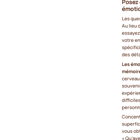
Posez 
émoti
Les que
Au lieu 
essayez
votre e
spécific
des déta
Les émot
mémoir
cerveau 
souveni
expérie
difficil
personn
Concentr
superfic
vous obt
« Qu'ave