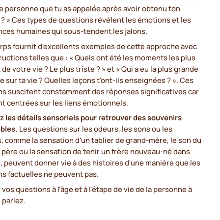
e personne que tu as appelée après avoir obtenu ton
? » Ces types de questions révèlent les émotions et les
nces humaines qui sous-tendent les jalons.
rps fournit d'excellents exemples de cette approche avec
ructions telles que : « Quels ont été les moments les plus
de votre vie ? Le plus triste ? » et « Qui a eu la plus grande
e sur ta vie ? Quelles leçons t'ont-ils enseignées ? ». Ces
ns suscitent constamment des réponses significatives car
nt centrées sur les liens émotionnels.
z les détails sensoriels pour retrouver des souvenirs
bles.
Les questions sur les odeurs, les sons ou les
, comme la sensation d'un tablier de grand-mère, le son du
n père ou la sensation de tenir un frère nouveau-né dans
, peuvent donner vie à des histoires d'une manière que les
s factuelles ne peuvent pas.
vos questions à l'âge et à l'étape de vie de la personne à
 parlez.