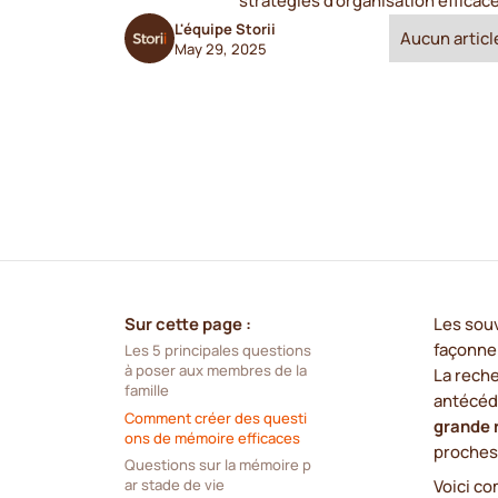
stratégies d'organisation efficac
L'équipe Storii
Aucun article
May 29, 2025
Sur cette page :
Les souv
façonnen
Les 5 principales questions 
à poser aux membres de la 
La rech
famille
antécéd
Comment créer des questi
grande 
ons de mémoire efficaces
proches 
Questions sur la mémoire p
Voici c
ar stade de vie