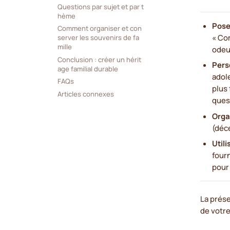
Questions par sujet et par t
hème
Pose
Comment organiser et con
« Co
server les souvenirs de fa
mille
odeur
Conclusion : créer un hérit
Pers
age familial durable
adol
FAQs
plus 
Articles connexes
quest
Orga
(déce
Util
fourn
pour 
La prése
de votre