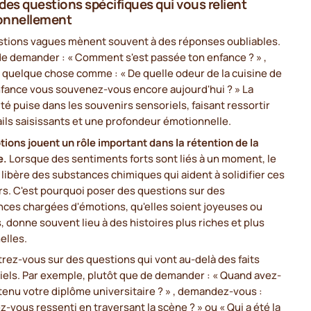
des questions spécifiques qui vous relient
onnellement
stions vagues mènent souvent à des réponses oubliables.
de demander : « Comment s'est passée ton enfance ? » ,
 quelque chose comme : « De quelle odeur de la cuisine de
nfance vous souvenez-vous encore aujourd'hui ? » La
ité puise dans les souvenirs sensoriels, faisant ressortir
ils saisissants et une profondeur émotionnelle.
ions jouent un rôle important dans la rétention de la
e.
Lorsque des sentiments forts sont liés à un moment, le
libère des substances chimiques qui aident à solidifier ces
rs. C'est pourquoi poser des questions sur des
nces chargées d'émotions, qu'elles soient joyeuses ou
es, donne souvent lieu à des histoires plus riches et plus
elles.
ez-vous sur des questions qui vont au-delà des faits
iels. Par exemple, plutôt que de demander : « Quand avez-
enu votre diplôme universitaire ? » , demandez-vous :
z-vous ressenti en traversant la scène ? » ou « Qui a été la