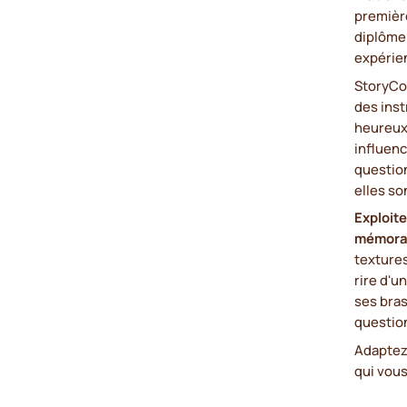
premièr
diplôme 
expérie
StoryCo
des inst
heureux 
influenc
questio
elles so
Exploite
mémora
textures
rire d'u
ses bras
question
Adaptez 
qui vous