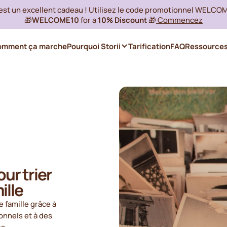
 est un excellent cadeau ! Utilisez le code promotionnel WELCO
🎁
WELCOME10
for a
10% Discount
🎁
Commencez
omment ça marche
Pourquoi Storii
Tarification
FAQ
Ressource
ur trier
ille
 famille grâce à
onnels et à des