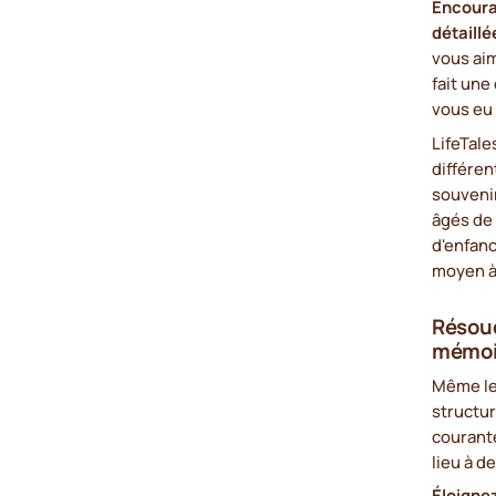
Encoura
détaillé
vous aim
fait une
vous eu 
LifeTal
différen
souveni
âgés de 
d'enfanc
moyen à 
Résoud
mémoi
Même le
structur
courant
lieu à d
Éloigne