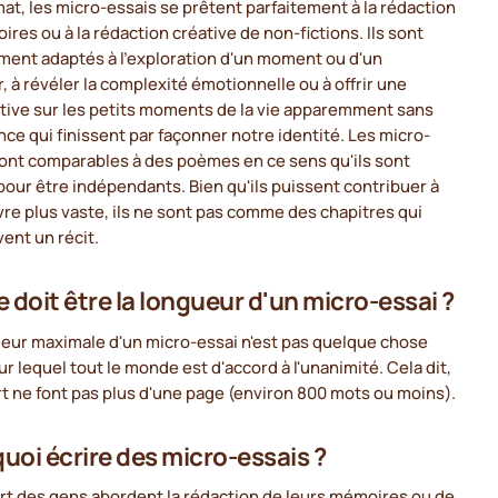
at, les micro-essais se prêtent parfaitement à la rédaction
res ou à la rédaction créative de non-fictions. Ils sont
ment adaptés à l'exploration d'un moment ou d'un
, à révéler la complexité émotionnelle ou à offrir une
tive sur les petits moments de la vie apparemment sans
ce qui finissent par façonner notre identité. Les micro-
sont comparables à des poèmes en ce sens qu'ils sont
our être indépendants. Bien qu'ils puissent contribuer à
e plus vaste, ils ne sont pas comme des chapitres qui
ent un récit.
e doit être la longueur d'un micro-essai ?
ueur maximale d'un micro-essai n'est pas quelque chose
sur lequel tout le monde est d'accord à l'unanimité. Cela dit,
rt ne font pas plus d'une page (environ 800 mots ou moins).
uoi écrire des micro-essais ?
rt des gens abordent la rédaction de leurs mémoires ou de