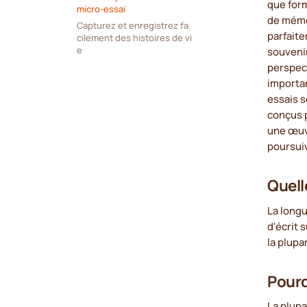
que form
micro-essai
de mémoi
Capturez et enregistrez fa
parfaite
cilement des histoires de vi
e
souvenir
perspec
importan
essais 
conçus p
une œuvr
poursuiv
Quell
La long
d'écrit 
la plupa
Pourq
La plupa