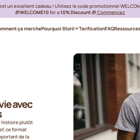
 est un excellent cadeau ! Utilisez le code promotionnel WELCO
🎁
WELCOME10
for a
10% Discount
🎁
Commencez
omment ça marche
Pourquoi Storii
Tarification
FAQ
Ressource
 vie avec
s
histoire plutôt
ef, ce format
pportant de la