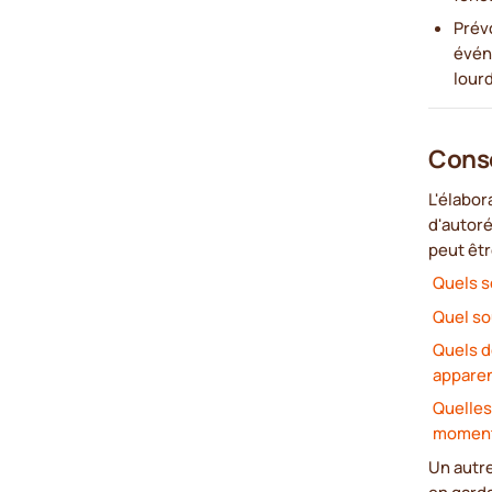
Prév
événe
lour
Conse
L'élabor
d'autoré
peut êtr
Quels s
Quel so
Quels d
apparen
Quelles
moment
Un autre
en garda