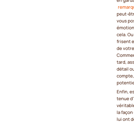
remarq
peut-êtr
vous po
émotionn
cela. Ou
frisent 
de votre
Commenc
tard, a
détail 
compte, 
potenti
Enfin, e
tenue d'
véritab
la façon
lui ont 