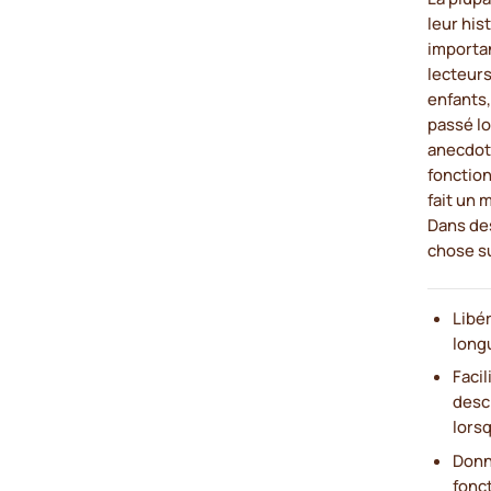
leur his
importan
lecteurs
enfants,
passé l
anecdot
fonction
fait un 
Dans des
chose su
Libé
longu
Facil
descr
lors
Donne
fonct