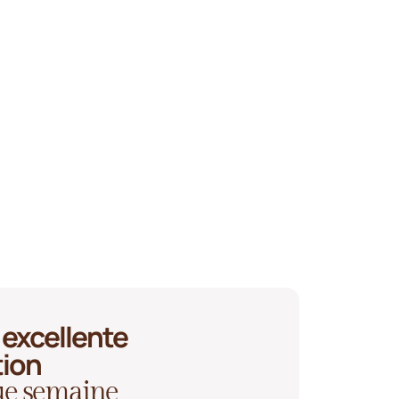
excellente
tion
que semaine