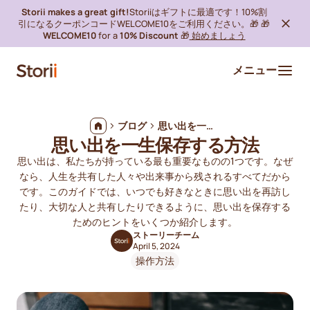
Storii makes a great gift!
Storiiはギフトに最適です！10%割
引になるクーポンコードWELCOME10をご利用ください。🎁 🎁
WELCOME10
for a
10% Discount
🎁
始めましょう
メニュー
ブログ
思い出を一生保存する方法
思い出を一生保存する方法
思い出は、私たちが持っている最も重要なものの1つです。なぜ
なら、人生を共有した人々や出来事から残されるすべてだから
です。このガイドでは、いつでも好きなときに思い出を再訪し
たり、大切な人と共有したりできるように、思い出を保存する
ためのヒントをいくつか紹介します。
ストーリーチーム
April 5, 2024
操作方法