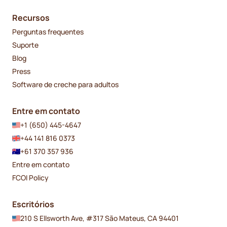
Recursos
Perguntas frequentes
Suporte
Blog
Press
Software de creche para adultos
Entre em contato
+1 (650) 445-4647
+44 141 816 0373
+61 370 357 936
Entre em contato
FCOI Policy
Escritórios
210 S Ellsworth Ave, #317 São Mateus, CA 94401