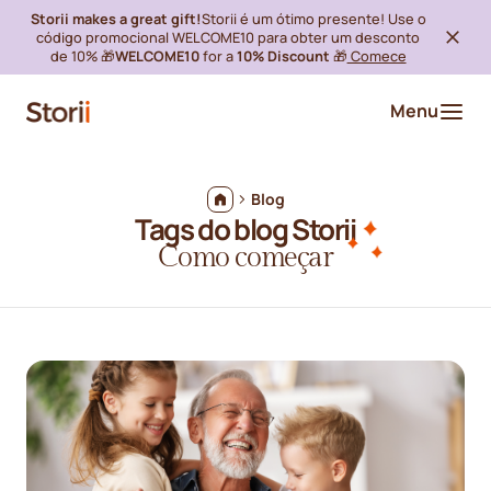
Storii makes a great gift!
Storii é um ótimo presente! Use o
código promocional WELCOME10 para obter um desconto
de 10% 🎁
WELCOME10
for a
10% Discount
🎁
Comece
Menu
Blog
Tags do blog Storii
Como começar