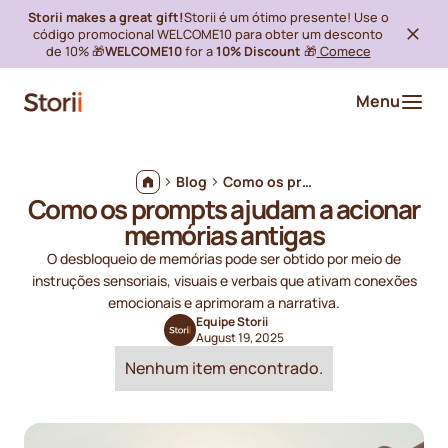
Storii makes a great gift!
Storii é um ótimo presente! Use o
código promocional WELCOME10 para obter um desconto
de 10% 🎁
WELCOME10
for a
10% Discount
🎁
Comece
Menu
Blog
Como os prompts ajudam a acionar memórias antigas
Como os prompts ajudam a acionar
memórias antigas
O desbloqueio de memórias pode ser obtido por meio de
instruções sensoriais, visuais e verbais que ativam conexões
emocionais e aprimoram a narrativa.
Equipe Storii
August 19, 2025
Nenhum item encontrado.