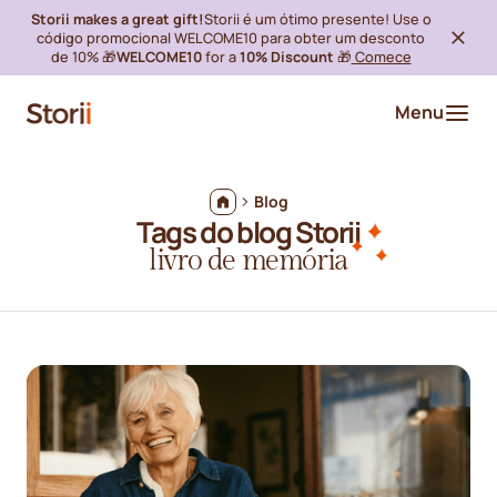
Storii makes a great gift!
Storii é um ótimo presente! Use o
código promocional WELCOME10 para obter um desconto
de 10% 🎁
WELCOME10
for a
10% Discount
🎁
Comece
Menu
Blog
Tags do blog Storii
livro de memória