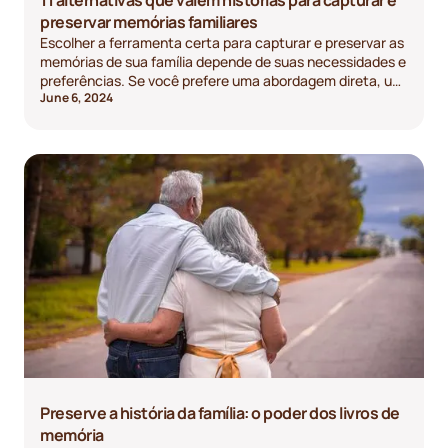
preservar memórias familiares
Escolher a ferramenta certa para capturar e preservar as
memórias de sua família depende de suas necessidades e
preferências. Se você prefere uma abordagem direta, um
June 6, 2024
foco histórico ou uma experiência multimídia, há muitas
alternativas excelentes para explorar.
Preserve a história da família: o poder dos livros de
memória