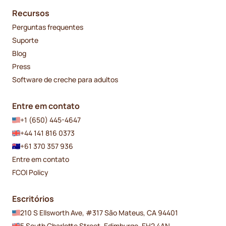
Recursos
Perguntas frequentes
Suporte
Blog
Press
Software de creche para adultos
Entre em contato
+1 (650) 445-4647
+44 141 816 0373
+61 370 357 936
Entre em contato
FCOI Policy
Escritórios
210 S Ellsworth Ave, #317 São Mateus, CA 94401
5 South Charlotte Street, Edimburgo, EH2 4AN