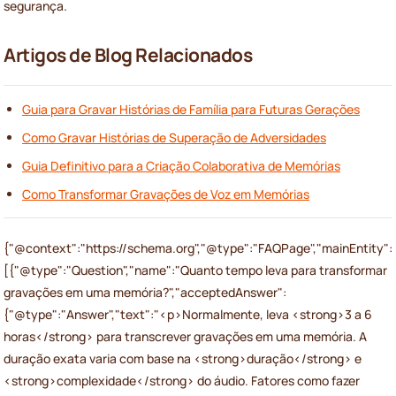
segurança.
Artigos de Blog Relacionados
Guia para Gravar Histórias de Família para Futuras Gerações
Como Gravar Histórias de Superação de Adversidades
Guia Definitivo para a Criação Colaborativa de Memórias
Como Transformar Gravações de Voz em Memórias
{"@context":"https://schema.org","@type":"FAQPage","mainEntity":
[{"@type":"Question","name":"Quanto tempo leva para transformar
gravações em uma memória?","acceptedAnswer":
{"@type":"Answer","text":"<p>Normalmente, leva <strong>3 a 6
horas</strong> para transcrever gravações em uma memória. A
duração exata varia com base na <strong>duração</strong> e
<strong>complexidade</strong> do áudio. Fatores como fazer