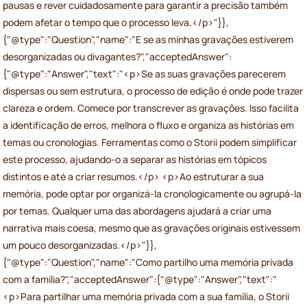
pausas e rever cuidadosamente para garantir a precisão também
podem afetar o tempo que o processo leva.</p>"}},
{"@type":"Question","name":"E se as minhas gravações estiverem
desorganizadas ou divagantes?","acceptedAnswer":
{"@type":"Answer","text":"<p>Se as suas gravações parecerem
dispersas ou sem estrutura, o processo de edição é onde pode trazer
clareza e ordem. Comece por transcrever as gravações. Isso facilita
a identificação de erros, melhora o fluxo e organiza as histórias em
temas ou cronologias. Ferramentas como o Storii podem simplificar
este processo, ajudando-o a separar as histórias em tópicos
distintos e até a criar resumos.</p> <p>Ao estruturar a sua
memória, pode optar por organizá-la cronologicamente ou agrupá-la
por temas. Qualquer uma das abordagens ajudará a criar uma
narrativa mais coesa, mesmo que as gravações originais estivessem
um pouco desorganizadas.</p>"}},
{"@type":"Question","name":"Como partilho uma memória privada
com a família?","acceptedAnswer":{"@type":"Answer","text":"
<p>Para partilhar uma memória privada com a sua família, o Storii