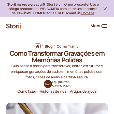
Storii makes a great gift!
Storii é um ótimo presente! Use o
código promocional WELCOME10 para obter um desconto
de 10% 🎁
WELCOME10
for a
10% Discount
🎁
Comece
Menu
Blog
Como Transformar Gravações em Memórias Polidas
Como Transformar Gravações em
Memórias Polidas
Guia passo a passo para transcrever, editar, estruturar e
enriquecer gravações de áudio em memórias polidas com
fotos, clipes de áudio e partilha segura.
Equipe Storii
May 25, 2026
Como fazer
Histórias de vida
Artigos de ajuda