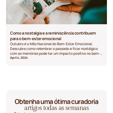
Como a nostalgia e a reminiscência contribuem
para o bem-estar emocional
Outubro é o Mês Nacional do Bem-Estar Emocional.
Descubra como relembrar o passado e ficar nostálgico
com as memórias pode ter um impacto positivo no bem-
April 4, 2024
estar emocional.
Obtenha uma ótima curadoria
artigos todas as semanas