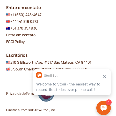
Entre em contato
+1 (650) 445-4647
+44 141 816 0373
+61 370 357 936
Entre em contato
FCOI Policy
Escritórios
210 S Ellsworth Ave, #317 São Mateus, CA 94401
5 South Charlotte Street, Edimburgo, EH2 4AN
Privacidade
Termos
Direitos autorais © 2024 Storii, Inc.