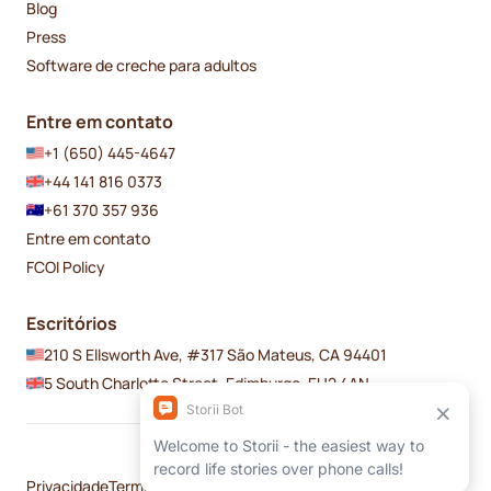
Blog
Press
Software de creche para adultos
Entre em contato
+1 (650) 445-4647
+44 141 816 0373
+61 370 357 936
Entre em contato
FCOI Policy
Escritórios
210 S Ellsworth Ave, #317 São Mateus, CA 94401
5 South Charlotte Street, Edimburgo, EH2 4AN
Privacidade
Termos