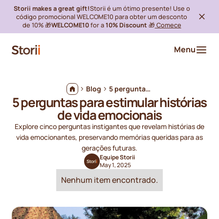
Storii makes a great gift!
Storii é um ótimo presente! Use o
código promocional WELCOME10 para obter um desconto
de 10% 🎁
WELCOME10
for a
10% Discount
🎁
Comece
Menu
Blog
5 perguntas para estimular histórias de vida emocionais
5 perguntas para estimular histórias
de vida emocionais
Explore cinco perguntas instigantes que revelam histórias de
vida emocionantes, preservando memórias queridas para as
gerações futuras.
Equipe Storii
May 1, 2025
Nenhum item encontrado.