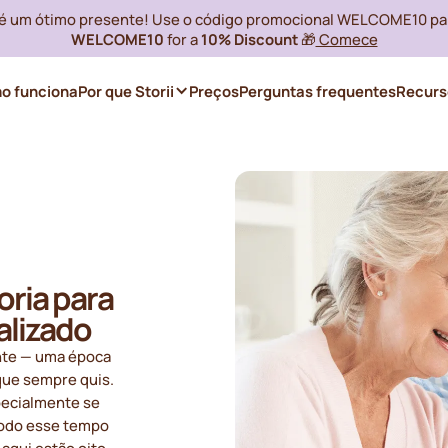
i é um ótimo presente! Use o código promocional WELCOME10 pa
WELCOME10
for a
10% Discount
🎁
Comece
o funciona
Por que Storii
Preços
Perguntas frequentes
Recurs
oria para
alizado
nte — uma época
que sempre quis.
pecialmente se
todo esse tempo