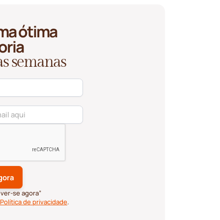
ma ótima
oria
 as semanas
ever-se agora”
Política de privacidade
.