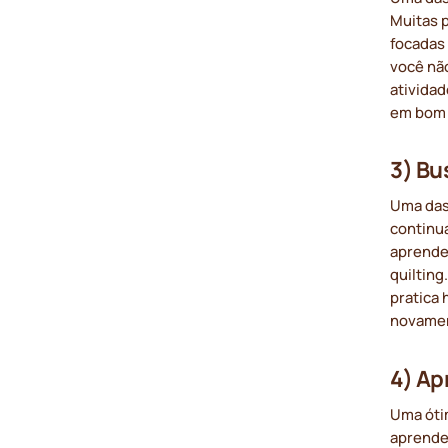
Muitas 
focadas
você não
atividad
em bom 
3) Bu
Uma das
continu
aprende
quiltin
pratica 
novame
4) Ap
Uma óti
aprende