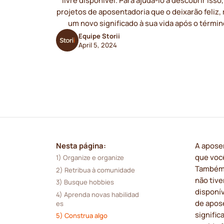
livre disponível. Para ajudá-lo a descobrir isso,
projetos de aposentadoria que o deixarão feliz, 
um novo significado à sua vida após o términ
Equipe Storii
April 5, 2024
Nesta página:
A apose
que você
1) Organize e organize
Também 
2) Retribua à comunidade
não tive
3) Busque hobbies
disponív
4) Aprenda novas habilidad
de apose
es
signific
5) Construa algo