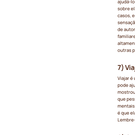
ajudá-lo
sobre e
casos, e
sensaçã
de auto
familia
altamen
outras 
7) Via
Viajar 
pode aj
mostro
que pes
mentais
é que el
Lembre-