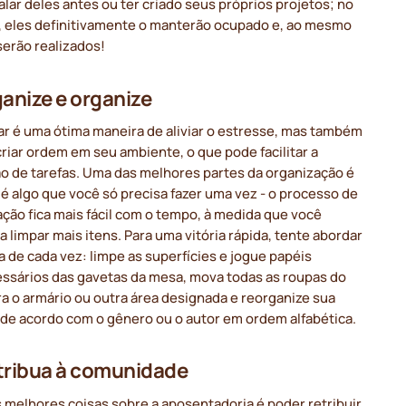
alar deles antes ou ter criado seus próprios projetos; no
, eles definitivamente o manterão ocupado e, ao mesmo
serão realizados!
ganize e organize
ar é uma ótima maneira de aliviar o estresse, mas também
criar ordem em seu ambiente, o que pode facilitar a
o de tarefas. Uma das melhores partes da organização é
é algo que você só precisa fazer uma vez - o processo de
ção fica mais fácil com o tempo, à medida que você
 limpar mais itens. Para uma vitória rápida, tente abordar
 de cada vez: limpe as superfícies e jogue papéis
ssários das gavetas da mesa, mova todas as roupas do
a o armário ou outra área designada e reorganize sua
 de acordo com o gênero ou o autor em ordem alfabética.
tribua à comunidade
melhores coisas sobre a aposentadoria é poder retribuir.