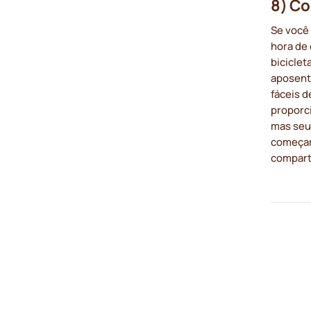
8) Co
Se você 
hora de
biciclet
aposent
fáceis 
proporci
mas seu
começar
compart