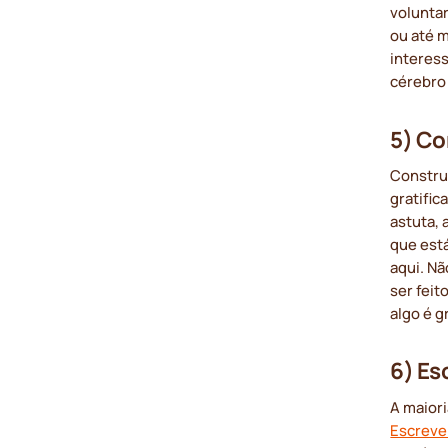
volunta
ou até 
interes
cérebro
5) Co
Constru
gratifi
astuta,
que está
aqui. Nã
ser feit
algo é g
6) Es
A maiori
Escreven