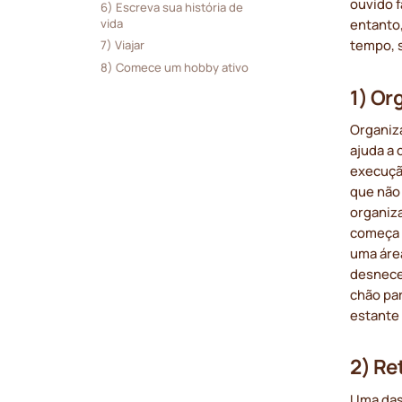
ouvido f
6) Escreva sua história de 
vida
entanto
tempo, 
7) Viajar
8) Comece um hobby ativo
1) Or
Organiz
ajuda a 
execuçã
que não 
organiza
começa a
uma área
desnece
chão par
estante
2) Re
Uma das 