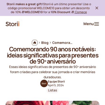
Storii makes a great gift!
Storii é um ótimo presente! Use o
código promocional WELCOME10 para obter um desconto
de 10% 🎁
WELCOME10
for a
10% Discount
🎁
Comece
Menu
Blog
Comemorando 90 anos notáveis: ideias significativas para presentes de 90º aniversário
Comemorando 90 anos notáveis:
ideias significativas para presentes
de 90º aniversário
Essas ideias significativas de presentes de 90º aniversário
foram criadas para celebrar sua jornada e criar memórias
duradouras.
Equipe Storii
April 5, 2024
Listas