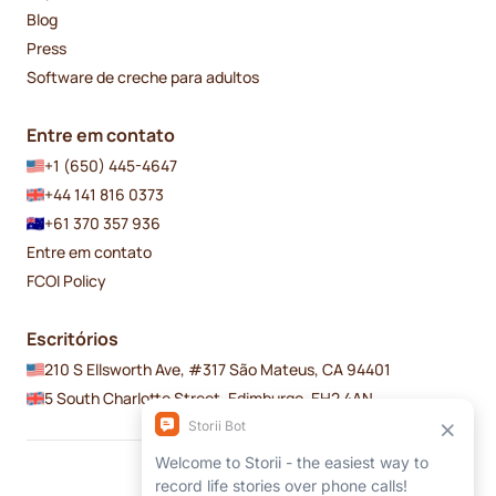
Blog
Press
Software de creche para adultos
Entre em contato
+1 (650) 445-4647
+44 141 816 0373
+61 370 357 936
Entre em contato
FCOI Policy
Escritórios
210 S Ellsworth Ave, #317 São Mateus, CA 94401
5 South Charlotte Street, Edimburgo, EH2 4AN