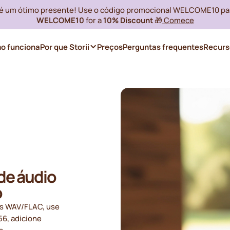
i é um ótimo presente! Use o código promocional WELCOME10 pa
WELCOME10
for a
10% Discount
🎁
Comece
o funciona
Por que Storii
Preços
Perguntas frequentes
Recurs
de áudio
o
rs WAV/FLAC, use
56, adicione