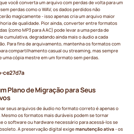
ue você converta um arquivo com perdas de volta para um
 sem perdas como o WAV, os dados perdidos não
cerão magicamente - isso apenas cria um arquivo maior
oria de qualidade. Pior ainda, converter entre formatos
das (como MP3 para AAC) pode levar a uma perda de
de cumulativa, degradando ainda mais o áudio a cada
ão. Para fins de arquivamento, mantenha os formatos com
para compartilhamento casual ou streaming, mas sempre
e uma cópia mestre em um formato sem perdas.
b-ce27d7a
um Plano de Migração para Seus
vos
ar seus arquivos de áudio no formato correto é apenas o
 Mesmo os formatos mais duráveis podem se tornar
se o software ou hardware necessário para acessá-los se
bsoleto. A preservação digital exige
manutenção ativa
- os