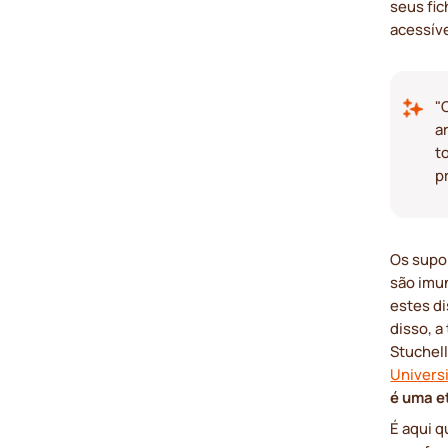
seus fi
acessíve
"
a
t
p
Os supo
são imu
estes d
disso, 
Stuchell
Univers
é uma e
É aqui q