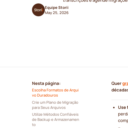
transcrições e agende migraçõe
Equipe Storii
May 25, 2026
Nesta página:
Quer
gr
décadas
Escolha Formatos de Arqui
vo Duradouros
Crie um Plano de Migração 
Use 
para Seus Arquivos
perd
Utilize Métodos Confiáveis 
de Backup e Armazenamen
comp
to