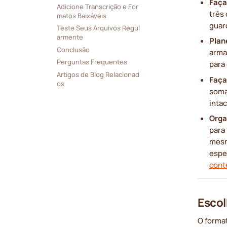
Faça
Adicione Transcrição e For
três
matos Baixáveis
guard
Teste Seus Arquivos Regul
armente
Plan
Conclusão
arma
Perguntas Frequentes
para 
Artigos de Blog Relacionad
Faça
os
soma
inta
Orga
para 
mesm
espe
cont
Escol
O forma