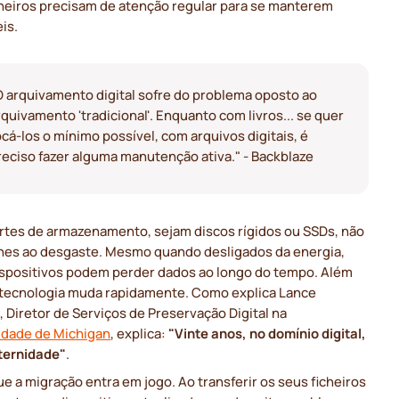
cheiros precisam de atenção regular para se manterem
is.
O arquivamento digital sofre do problema oposto ao
rquivamento 'tradicional'. Enquanto com livros... se quer
ocá-los o mínimo possível, com arquivos digitais, é
reciso fazer alguma manutenção ativa." - Backblaze
rtes de armazenamento, sejam discos rígidos ou SSDs, não
nes ao desgaste. Mesmo quando desligados da energia,
ispositivos podem perder dados ao longo do tempo. Além
a tecnologia muda rapidamente. Como explica Lance
, Diretor de Serviços de Preservação Digital na
idade de Michigan
, explica:
"Vinte anos, no domínio digital,
ternidade"
.
ue a migração entra em jogo. Ao transferir os seus ficheiros