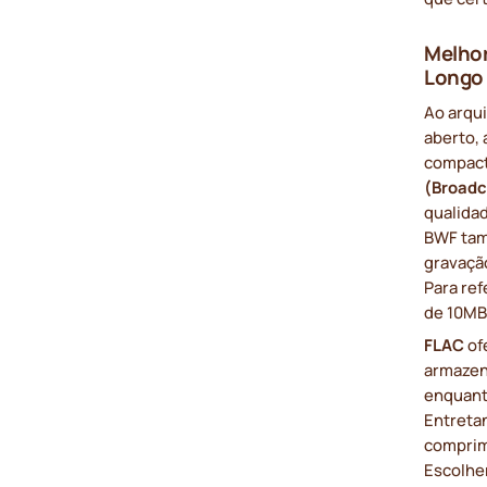
Melhor
Longo
Ao arqu
aberto,
compact
(Broadc
qualidad
BWF tam
gravaçã
Para ref
de 10MB
FLAC
of
armazen
enquant
Entreta
comprim
Escolher