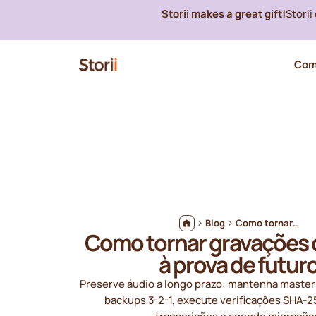
Storii makes a great gift!
Stori
Com
Blog
Como tornar gravações de áudio à prova de futuro
Como tornar gravações 
à prova de futur
Preserve áudio a longo prazo: mantenha maste
backups 3-2-1, execute verificações SHA-2