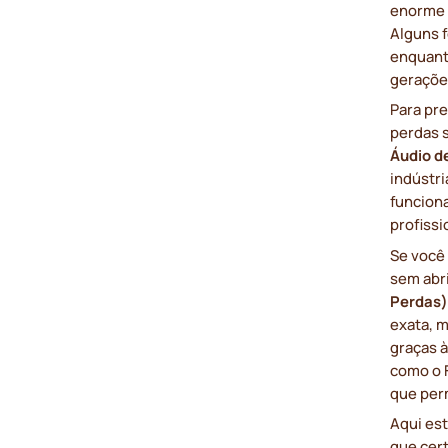
enorme 
Alguns 
enquant
geraçõe
Para pr
perdas 
Áudio d
indústr
funcion
profissi
Se você
sem abr
Perdas
exata, 
graças 
como o F
que per
Aqui es
que cer