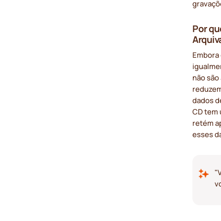
gravaçõ
Por qu
Arqui
Embora 
igualme
não são
reduzem
dados d
CD tem u
retém a
esses d
"
v