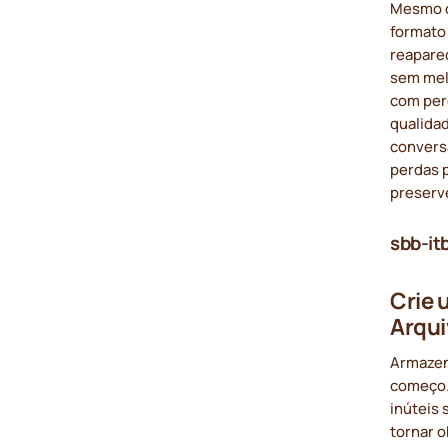
Mesmo q
formato
reapare
sem melh
com per
qualida
convers
perdas 
preserv
sbb-it
Crie 
Arqui
Armazen
começo.
inúteis 
tornar o