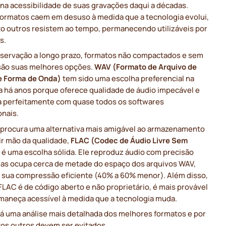
na acessibilidade de suas gravações daqui a décadas.
formatos caem em desuso à medida que a tecnologia evolui,
o outros resistem ao tempo, permanecendo utilizáveis por
s.
eservação a longo prazo, formatos não compactados e sem
são suas melhores opções.
WAV (Formato de Arquivo de
e Forma de Onda)
tem sido uma escolha preferencial na
ia há anos porque oferece qualidade de áudio impecável e
a perfeitamente com quase todos os softwares
onais.
 procura uma alternativa mais amigável ao armazenamento
ir mão da qualidade,
FLAC (Codec de Áudio Livre Sem
)
é uma escolha sólida. Ele reproduz áudio com precisão
mas ocupa cerca de metade do espaço dos arquivos WAV,
à sua compressão eficiente (40% a 60% menor). Além disso,
LAC é de código aberto e não proprietário, é mais provável
maneça acessível à medida que a tecnologia muda.
tá uma análise mais detalhada dos melhores formatos e por
tos outros devem ser evitados.