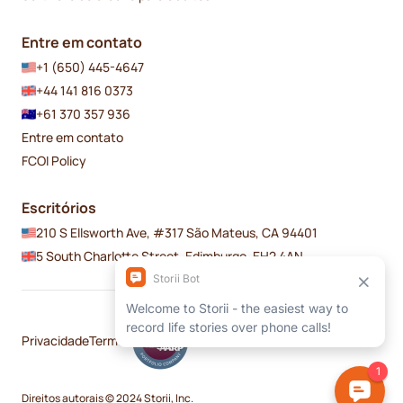
Entre em contato
+1 (650) 445-4647
+44 141 816 0373
+61 370 357 936
Entre em contato
FCOI Policy
Escritórios
210 S Ellsworth Ave, #317 São Mateus, CA 94401
5 South Charlotte Street, Edimburgo, EH2 4AN
Privacidade
Termos
Direitos autorais © 2024 Storii, Inc.