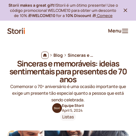
Storii makes a great gift!
Storii é um ótimo presente! Use o
código promocional WELCOME10 para obter um desconto
de 10% 🎁
WELCOME10
for a
10% Discount
🎁
Comece
Menu
Blog
Sinceras e memoráveis: ideias sentimentais para presentes de 70 anos
Sinceras e memoráveis: ideias
sentimentais para presentes de 70
anos
Comemorar o 70º aniversário é uma ocasião importante que
exige um presente tão especial quanto a pessoa que está
sendo celebrada.
Equipe Storii
April 5, 2024
Listas