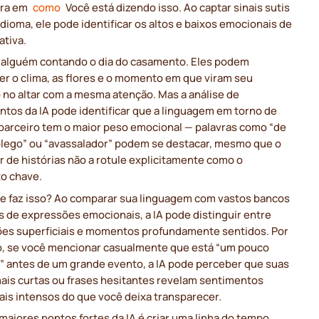
tra em
como
Você está dizendo isso. Ao captar sinais sutis
dioma, ele pode identificar os altos e baixos emocionais de
ativa.
 alguém contando o dia do casamento. Eles podem
er o clima, as flores e o momento em que viram seu
 no altar com a mesma atenção. Mas a análise de
ntos da IA pode identificar que a linguagem em torno de
 parceiro tem o maior peso emocional — palavras como “de
fôlego” ou “avassalador” podem se destacar, mesmo que o
 de histórias não a rotule explicitamente como o
o chave.
e faz isso? Ao comparar sua linguagem com vastos bancos
 de expressões emocionais, a IA pode distinguir entre
ões superficiais e momentos profundamente sentidos. Por
, se você mencionar casualmente que está “um pouco
” antes de um grande evento, a IA pode perceber que suas
mais curtas ou frases hesitantes revelam sentimentos
ais intensos do que você deixa transparecer.
aiores pontos fortes da IA é criar uma linha do tempo