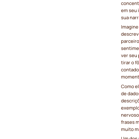
concen
em seu i
sua narr
Imagine
descrev
parceiro
sentime
ver seu
tirar o 
contador
moment
Como el
de dados
descriç
exemplo
nervoso
frases 
muito m
Um dos m