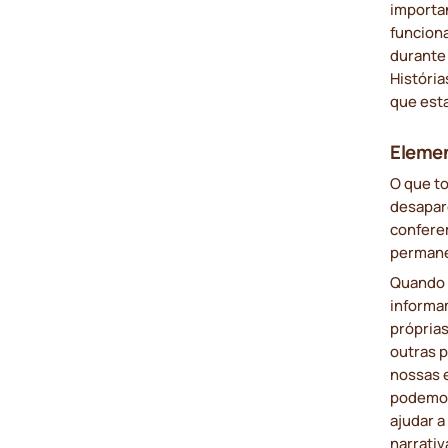
importa
funcion
durante
Históri
que est
Elemen
O que t
desapar
confere
permane
Quando 
informa
própria
outras 
nossas 
podemos
ajudar a
narrativ