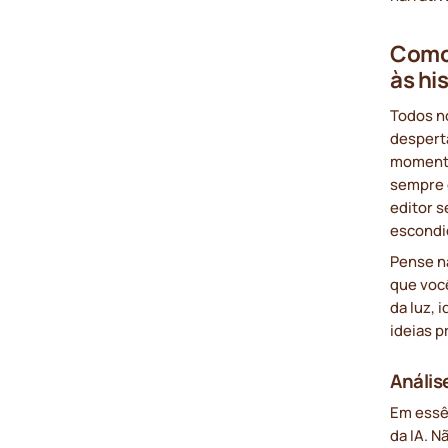
Como 
às hi
Todos n
despert
momento
sempre é
editor s
escondid
Pense n
que você
da luz, 
ideias p
Anális
Em essê
da IA. N