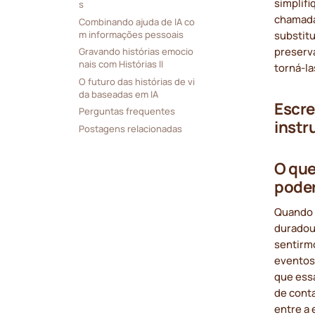
simplif
s
chamadas
Combinando ajuda de IA co
m informações pessoais
substitu
preserv
Gravando histórias emocio
nais com Histórias II
torná-la
O futuro das histórias de vi
da baseadas em IA
Escre
Perguntas frequentes
instr
Postagens relacionadas
O que
pode
Quando 
duradour
sentirm
eventos
que ess
de conta
entre a 