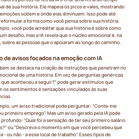
l de sua história. Ele mapeia os picos e vales, mostrando
 emoções sobem e onde elas diminuem. Isso pode até
eformular a forma como você pensa sobre sua história.
mplo, você pode acreditar que sua história é sobre como
um desafio, mas a IA revela que o núcleo emocional é, na
, sobre as pessoas que o apoiaram ao longo do caminho.
o de avisos focados na emoção com IA
mbém se destaca na criação de instruções que penetram no
mocional de uma história. Em vez de perguntas genéricas
 que aconteceu a seguir?” pode gerar estímulos que
m os sentimentos e sensações vinculados às suas
ncias.
mplo, um aviso tradicional pode perguntar: “Conte-me
eu primeiro emprego”. Mas um aviso gerado pela IA pode
 profundo: “Qual foi a sensação de ter seu primeiro salário
s?” ou “Descreva o momento em que você percebeu que
a - ou não - a esse local de trabalho”. Esses tipos de