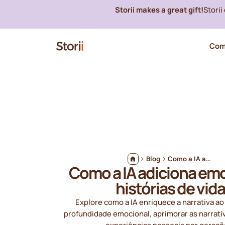
Storii makes a great gift!
Stori
Com
Blog
Como a IA adiciona emoção às histórias de vida
Como a IA adiciona em
histórias de vida
Explore como a IA enriquece a narrativa ao
profundidade emocional, aprimorar as narrati