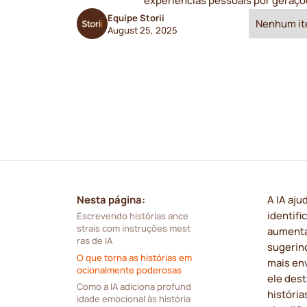
experiências pessoais por geraçõ
Equipe Storii
Nenhum it
August 25, 2025
Nesta página:
A IA aju
identif
Escrevendo histórias ance
strais com instruções mest
aumenta
ras de IA
sugerind
O que torna as histórias em
mais env
ocionalmente poderosas
ele dest
Como a IA adiciona profund
históri
idade emocional às história