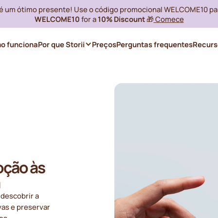
i é um ótimo presente! Use o código promocional WELCOME10 pa
WELCOME10
for a
10% Discount
🎁
Comece
o funciona
Por que Storii
Preços
Perguntas frequentes
Recurs
oção às
 descobrir a
vas e preservar