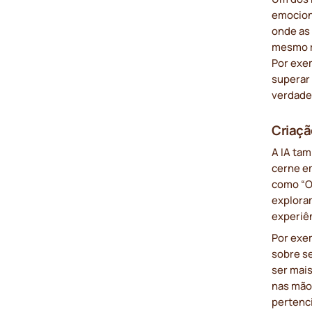
emociona
onde as
mesmo r
Por exe
superar 
verdade
Criaçã
A IA ta
cerne e
como “O
explora
experiê
Por exe
sobre s
ser mais
nas mão
pertenci