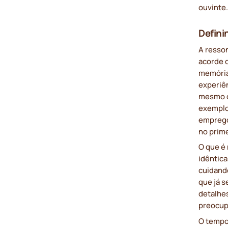
ouvinte
Defini
A resso
acorde 
memória
experiê
mesmo q
exemplo,
emprego
no prime
O que é
idêntic
cuidand
que já 
detalhe
preocupa
O tempo