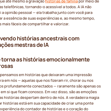
ique até mesmo a gravação
histórias de família
por meio de
 telefônicas, tornando-o acessível a todos. A IA não
i a opinião pessoal — ela trabalha junto com você para
ar a essência de suas experiências e, ao mesmo tempo,
s mais fáceis de compartilhar e valorizar.
vendo histórias ancestrais com
uções mestras de IA
 torna as histórias emocionalmente
rosas
pensamos em histórias que deixaram uma impressão
a em nós — aquelas que nos fizeram rir, chorar ou nos
os profundamente conectados — raramente são apenas os
 em si que ficam conosco. Em vez disso, são as emoções
as histórias despertam dentro de nós. A verdadeira magia
r histórias está em sua capacidade de criar uma ponte
experiência do contador de histórias e o coração do