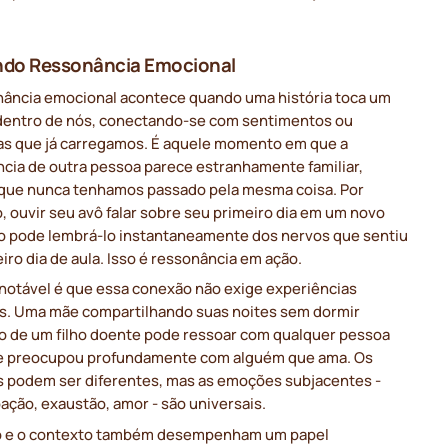
.
ndo Ressonância Emocional
nância emocional acontece quando uma história toca um
dentro de nós, conectando-se com sentimentos ou
s que já carregamos. É aquele momento em que a
ncia de outra pessoa parece estranhamente familiar,
ue nunca tenhamos passado pela mesma coisa. Por
 ouvir seu avô falar sobre seu primeiro dia em um novo
 pode lembrá-lo instantaneamente dos nervos que sentiu
iro dia de aula. Isso é ressonância em ação.
 notável é que essa conexão não exige experiências
as. Uma mãe compartilhando suas noites sem dormir
o de um filho doente pode ressoar com qualquer pessoa
se preocupou profundamente com alguém que ama. Os
s podem ser diferentes, mas as emoções subjacentes -
ção, exaustão, amor - são universais.
 e o contexto também desempenham um papel