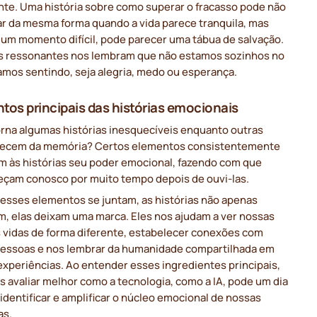
nte. Uma história sobre como superar o fracasso pode não
ar da mesma forma quando a vida parece tranquila, mas
 um momento difícil, pode parecer uma tábua de salvação.
as ressonantes nos lembram que não estamos sozinhos no
amos sentindo, seja alegria, medo ou esperança.
tos principais das histórias emocionais
orna algumas histórias inesquecíveis enquanto outras
ecem da memória? Certos elementos consistentemente
m às histórias seu poder emocional, fazendo com que
çam conosco por muito tempo depois de ouvi-las.
esses elementos se juntam, as histórias não apenas
m, elas deixam uma marca. Eles nos ajudam a ver nossas
s vidas de forma diferente, estabelecer conexões com
pessoas e nos lembrar da humanidade compartilhada em
experiências. Ao entender esses ingredientes principais,
 avaliar melhor como a tecnologia, como a IA, pode um dia
 identificar e amplificar o núcleo emocional de nossas
as.